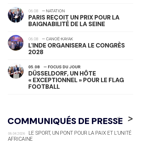
06.08
— NATATION
PARIS REÇOIT UN PRIX POUR LA
BAIGNABILITÉ DE LA SEINE
06.08
— CANOË-KAYAK
L'INDE ORGANISERA LE CONGRÈS
2028
05.08
— FOCUS DU JOUR
DÜSSELDORF, UN HÔTE
« EXCEPTIONNEL » POUR LE FLAG
FOOTBALL
05.08
— LUGE
LE RÊVE DE VOIR LA LUGE ALPINE
<
>
COMMUNIQUÉS DE PRESSE
AUX JO « N'EST PAS FINI »
LE SPORT, UN PONT POUR LA PAIX ET L’UNITÉ
06.04.2026
05.08
— TIR À L'ARC
AFRICAINE