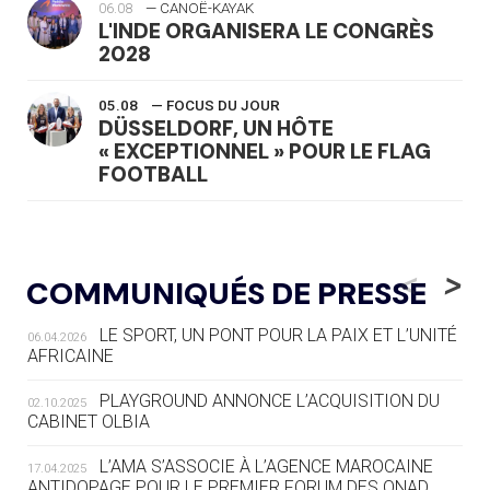
06.08
— CANOË-KAYAK
L'INDE ORGANISERA LE CONGRÈS
2028
05.08
— FOCUS DU JOUR
DÜSSELDORF, UN HÔTE
« EXCEPTIONNEL » POUR LE FLAG
FOOTBALL
05.08
— LUGE
LE RÊVE DE VOIR LA LUGE ALPINE
<
>
COMMUNIQUÉS DE PRESSE
AUX JO « N'EST PAS FINI »
LE SPORT, UN PONT POUR LA PAIX ET L’UNITÉ
06.04.2026
05.08
— TIR À L'ARC
AFRICAINE
DES MONDIAUX À BRISBANE SUR LA
ROUTE DES JO 2032
PLAYGROUND ANNONCE L’ACQUISITION DU
02.10.2025
CABINET OLBIA
05.08
— ALPES FRANÇAISES 2030
LE VILLAGE OLYMPIQUE DES ARAVIS
L’AMA S’ASSOCIE À L’AGENCE MAROCAINE
17.04.2025
SE DESSINE
ANTIDOPAGE POUR LE PREMIER FORUM DES ONAD