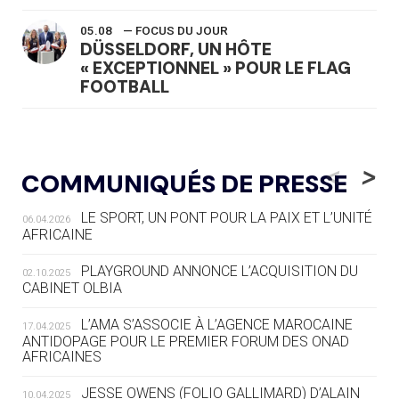
05.08
— FOCUS DU JOUR
DÜSSELDORF, UN HÔTE
« EXCEPTIONNEL » POUR LE FLAG
FOOTBALL
05.08
— LUGE
LE RÊVE DE VOIR LA LUGE ALPINE
<
>
COMMUNIQUÉS DE PRESSE
AUX JO « N'EST PAS FINI »
LE SPORT, UN PONT POUR LA PAIX ET L’UNITÉ
06.04.2026
05.08
— TIR À L'ARC
AFRICAINE
DES MONDIAUX À BRISBANE SUR LA
ROUTE DES JO 2032
PLAYGROUND ANNONCE L’ACQUISITION DU
02.10.2025
CABINET OLBIA
05.08
— ALPES FRANÇAISES 2030
LE VILLAGE OLYMPIQUE DES ARAVIS
L’AMA S’ASSOCIE À L’AGENCE MAROCAINE
17.04.2025
SE DESSINE
ANTIDOPAGE POUR LE PREMIER FORUM DES ONAD
AFRICAINES
04.08
— FOCUS DU JOUR
JESSE OWENS (FOLIO GALLIMARD) D’ALAIN
10.04.2025