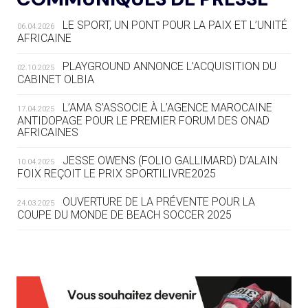
LE SPORT, UN PONT POUR LA PAIX ET L’UNITÉ
06.04.2026
05.08
— TIR À L'ARC
AFRICAINE
DES MONDIAUX À BRISBANE SUR LA
ROUTE DES JO 2032
PLAYGROUND ANNONCE L’ACQUISITION DU
02.10.2025
CABINET OLBIA
05.08
— ALPES FRANÇAISES 2030
LE VILLAGE OLYMPIQUE DES ARAVIS
L’AMA S’ASSOCIE À L’AGENCE MAROCAINE
17.04.2025
SE DESSINE
ANTIDOPAGE POUR LE PREMIER FORUM DES ONAD
AFRICAINES
04.08
— FOCUS DU JOUR
JESSE OWENS (FOLIO GALLIMARD) D’ALAIN
10.04.2025
LE COJOP A TROUVÉ SON VILLAGE
FOIX REÇOIT LE PRIX SPORTILIVRE2025
OLYMPIQUE LYONNAIS
OUVERTURE DE LA PRÉVENTE POUR LA
24.03.2025
COUPE DU MONDE DE BEACH SOCCER 2025
04.08
— ALLEMAGNE
« L'ALLEMAGNE PEUT DÉMONTRER
COMMENT ORGANISER DES JO
RESPONSABLES »
L’AMA FÉLICITE RICHARD POUND ET VALÉRIE
24.03.2025
FOURNEYRON, RÉCOMPENSÉS DE L’ORDRE OLYMPIQUE
L’AMA RECHERCHE DES HÔTES POUR LES
13.03.2025
04.08
— ESCRIME