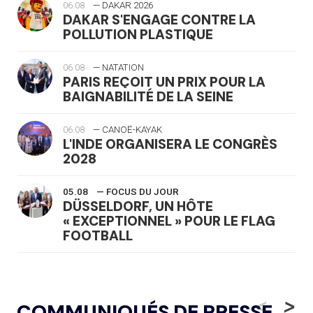
06.08
— DAKAR 2026
DAKAR S'ENGAGE CONTRE LA
POLLUTION PLASTIQUE
06.08
— NATATION
PARIS REÇOIT UN PRIX POUR LA
BAIGNABILITÉ DE LA SEINE
06.08
— CANOË-KAYAK
L'INDE ORGANISERA LE CONGRÈS
2028
05.08
— FOCUS DU JOUR
DÜSSELDORF, UN HÔTE
« EXCEPTIONNEL » POUR LE FLAG
FOOTBALL
05.08
— LUGE
LE RÊVE DE VOIR LA LUGE ALPINE
<
>
COMMUNIQUÉS DE PRESSE
AUX JO « N'EST PAS FINI »