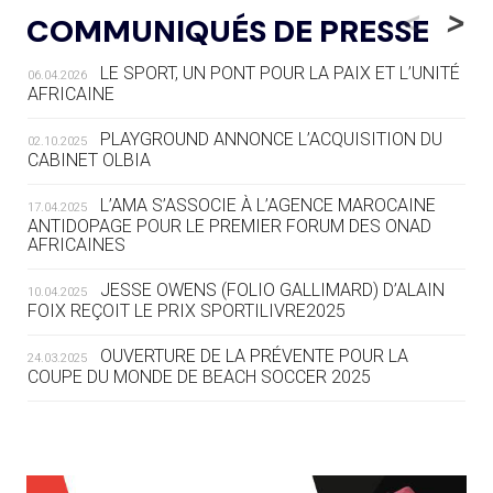
LE RÊVE DE VOIR LA LUGE ALPINE
<
>
COMMUNIQUÉS DE PRESSE
AUX JO « N'EST PAS FINI »
LE SPORT, UN PONT POUR LA PAIX ET L’UNITÉ
06.04.2026
05.08
— TIR À L'ARC
AFRICAINE
DES MONDIAUX À BRISBANE SUR LA
ROUTE DES JO 2032
PLAYGROUND ANNONCE L’ACQUISITION DU
02.10.2025
CABINET OLBIA
05.08
— ALPES FRANÇAISES 2030
LE VILLAGE OLYMPIQUE DES ARAVIS
L’AMA S’ASSOCIE À L’AGENCE MAROCAINE
17.04.2025
SE DESSINE
ANTIDOPAGE POUR LE PREMIER FORUM DES ONAD
AFRICAINES
04.08
— FOCUS DU JOUR
JESSE OWENS (FOLIO GALLIMARD) D’ALAIN
10.04.2025
LE COJOP A TROUVÉ SON VILLAGE
FOIX REÇOIT LE PRIX SPORTILIVRE2025
OLYMPIQUE LYONNAIS
OUVERTURE DE LA PRÉVENTE POUR LA
24.03.2025
COUPE DU MONDE DE BEACH SOCCER 2025
04.08
— ALLEMAGNE
« L'ALLEMAGNE PEUT DÉMONTRER
COMMENT ORGANISER DES JO
RESPONSABLES »
L’AMA FÉLICITE RICHARD POUND ET VALÉRIE
24.03.2025
FOURNEYRON, RÉCOMPENSÉS DE L’ORDRE OLYMPIQUE