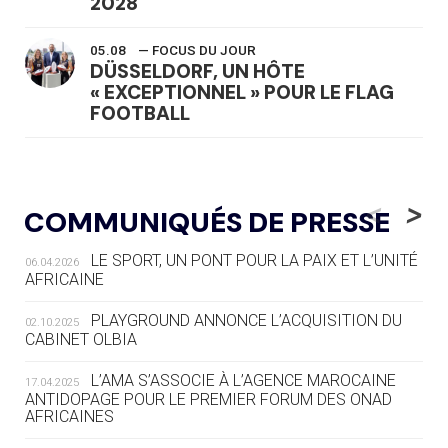
2028
05.08
— FOCUS DU JOUR
DÜSSELDORF, UN HÔTE
« EXCEPTIONNEL » POUR LE FLAG
FOOTBALL
05.08
— LUGE
LE RÊVE DE VOIR LA LUGE ALPINE
<
>
COMMUNIQUÉS DE PRESSE
AUX JO « N'EST PAS FINI »
LE SPORT, UN PONT POUR LA PAIX ET L’UNITÉ
06.04.2026
05.08
— TIR À L'ARC
AFRICAINE
DES MONDIAUX À BRISBANE SUR LA
ROUTE DES JO 2032
PLAYGROUND ANNONCE L’ACQUISITION DU
02.10.2025
CABINET OLBIA
05.08
— ALPES FRANÇAISES 2030
LE VILLAGE OLYMPIQUE DES ARAVIS
L’AMA S’ASSOCIE À L’AGENCE MAROCAINE
17.04.2025
SE DESSINE
ANTIDOPAGE POUR LE PREMIER FORUM DES ONAD
AFRICAINES
04.08
— FOCUS DU JOUR