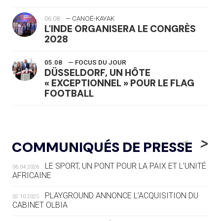
06.08
— CANOË-KAYAK
L'INDE ORGANISERA LE CONGRÈS
2028
05.08
— FOCUS DU JOUR
DÜSSELDORF, UN HÔTE
« EXCEPTIONNEL » POUR LE FLAG
FOOTBALL
05.08
— LUGE
LE RÊVE DE VOIR LA LUGE ALPINE
<
>
COMMUNIQUÉS DE PRESSE
AUX JO « N'EST PAS FINI »
LE SPORT, UN PONT POUR LA PAIX ET L’UNITÉ
06.04.2026
05.08
— TIR À L'ARC
AFRICAINE
DES MONDIAUX À BRISBANE SUR LA
ROUTE DES JO 2032
PLAYGROUND ANNONCE L’ACQUISITION DU
02.10.2025
CABINET OLBIA
05.08
— ALPES FRANÇAISES 2030