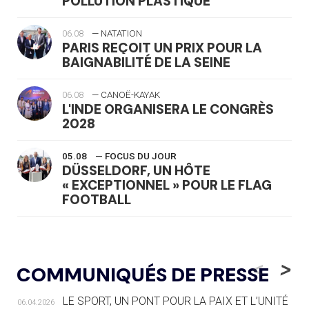
POLLUTION PLASTIQUE
06.08
— NATATION
PARIS REÇOIT UN PRIX POUR LA
BAIGNABILITÉ DE LA SEINE
06.08
— CANOË-KAYAK
L'INDE ORGANISERA LE CONGRÈS
2028
05.08
— FOCUS DU JOUR
DÜSSELDORF, UN HÔTE
« EXCEPTIONNEL » POUR LE FLAG
FOOTBALL
05.08
— LUGE
LE RÊVE DE VOIR LA LUGE ALPINE
<
>
COMMUNIQUÉS DE PRESSE
AUX JO « N'EST PAS FINI »
LE SPORT, UN PONT POUR LA PAIX ET L’UNITÉ
06.04.2026
05.08
— TIR À L'ARC