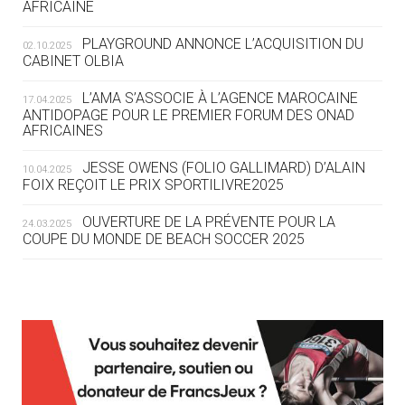
AFRICAINE
DES MONDIAUX À BRISBANE SUR LA
ROUTE DES JO 2032
PLAYGROUND ANNONCE L’ACQUISITION DU
02.10.2025
CABINET OLBIA
05.08
— ALPES FRANÇAISES 2030
LE VILLAGE OLYMPIQUE DES ARAVIS
L’AMA S’ASSOCIE À L’AGENCE MAROCAINE
17.04.2025
SE DESSINE
ANTIDOPAGE POUR LE PREMIER FORUM DES ONAD
AFRICAINES
04.08
— FOCUS DU JOUR
JESSE OWENS (FOLIO GALLIMARD) D’ALAIN
10.04.2025
LE COJOP A TROUVÉ SON VILLAGE
FOIX REÇOIT LE PRIX SPORTILIVRE2025
OLYMPIQUE LYONNAIS
OUVERTURE DE LA PRÉVENTE POUR LA
24.03.2025
COUPE DU MONDE DE BEACH SOCCER 2025
04.08
— ALLEMAGNE
« L'ALLEMAGNE PEUT DÉMONTRER
COMMENT ORGANISER DES JO
RESPONSABLES »
L’AMA FÉLICITE RICHARD POUND ET VALÉRIE
24.03.2025
FOURNEYRON, RÉCOMPENSÉS DE L’ORDRE OLYMPIQUE
L’AMA RECHERCHE DES HÔTES POUR LES
13.03.2025
04.08
— ESCRIME
RÉUNIONS DU CONSEIL DE FONDATION ET DU COMITÉ
LA FIE LANCE LES GRANDES
EXÉCUTIF
MANŒUVRES EN VUE DES JO