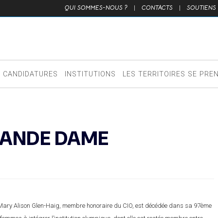
QUI SOMMES-NOUS ?
|
CONTACTS
|
SOUTIENS
CANDIDATURES
INSTITUTIONS
LES TERRITOIRES SE PRE
RANDE DAME
ary Alison Glen-Haig, membre honoraire du CIO,
est décédée dans sa 97ème