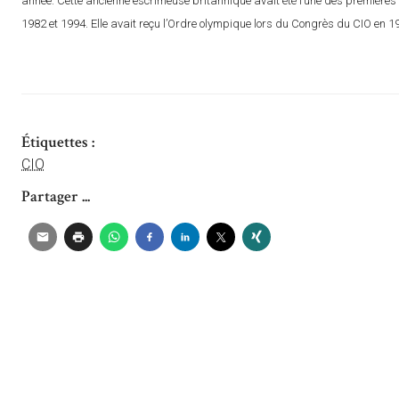
année. Cette ancienne escrimeuse britannique avait été l’une des premières f
1982 et 1994. Elle avait reçu l’Ordre olympique lors du Congrès du CIO en 1
Étiquettes :
CIO
Partager ...