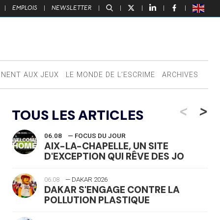
|
EMPLOIS
|
NEWSLETTER
|
|
|
|
|
NNENT AUX JEUX
LE MONDE DE L’ESCRIME
ARCHIVES
<
>
TOUS LES ARTICLES
06.08
— FOCUS DU JOUR
AIX-LA-CHAPELLE, UN SITE
D'EXCEPTION QUI RÊVE DES JO
06.08
— DAKAR 2026
DAKAR S'ENGAGE CONTRE LA
POLLUTION PLASTIQUE