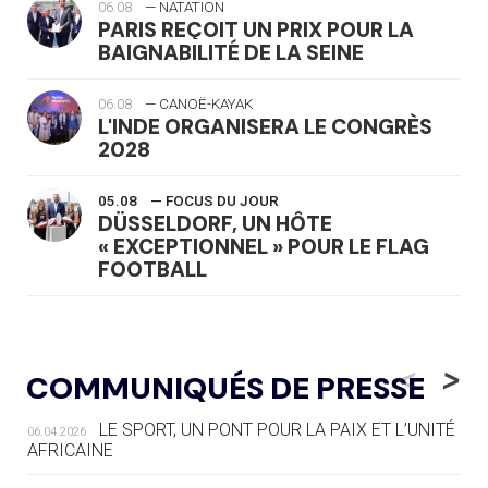
06.08
— NATATION
PARIS REÇOIT UN PRIX POUR LA
BAIGNABILITÉ DE LA SEINE
06.08
— CANOË-KAYAK
L'INDE ORGANISERA LE CONGRÈS
2028
05.08
— FOCUS DU JOUR
DÜSSELDORF, UN HÔTE
« EXCEPTIONNEL » POUR LE FLAG
FOOTBALL
05.08
— LUGE
LE RÊVE DE VOIR LA LUGE ALPINE
<
>
COMMUNIQUÉS DE PRESSE
AUX JO « N'EST PAS FINI »
LE SPORT, UN PONT POUR LA PAIX ET L’UNITÉ
06.04.2026
05.08
— TIR À L'ARC
AFRICAINE
DES MONDIAUX À BRISBANE SUR LA
ROUTE DES JO 2032