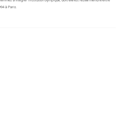
emmes à intégrer l’institution olympique, dont elle est restée membre entre
994 à Paris.