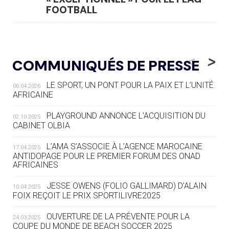
FOOTBALL
05.08
— LUGE
LE RÊVE DE VOIR LA LUGE ALPINE
<
>
COMMUNIQUÉS DE PRESSE
AUX JO « N'EST PAS FINI »
LE SPORT, UN PONT POUR LA PAIX ET L’UNITÉ
06.04.2026
05.08
— TIR À L'ARC
AFRICAINE
DES MONDIAUX À BRISBANE SUR LA
ROUTE DES JO 2032
PLAYGROUND ANNONCE L’ACQUISITION DU
02.10.2025
CABINET OLBIA
05.08
— ALPES FRANÇAISES 2030
LE VILLAGE OLYMPIQUE DES ARAVIS
L’AMA S’ASSOCIE À L’AGENCE MAROCAINE
17.04.2025
SE DESSINE
ANTIDOPAGE POUR LE PREMIER FORUM DES ONAD
AFRICAINES
04.08
— FOCUS DU JOUR
JESSE OWENS (FOLIO GALLIMARD) D’ALAIN
10.04.2025
LE COJOP A TROUVÉ SON VILLAGE
FOIX REÇOIT LE PRIX SPORTILIVRE2025
OLYMPIQUE LYONNAIS
OUVERTURE DE LA PRÉVENTE POUR LA
24.03.2025
COUPE DU MONDE DE BEACH SOCCER 2025
04.08
— ALLEMAGNE