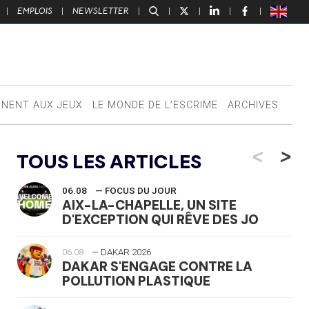
|
EMPLOIS
|
NEWSLETTER
|
|
|
|
|
NNENT AUX JEUX
LE MONDE DE L’ESCRIME
ARCHIVES
<
>
TOUS LES ARTICLES
06.08
— FOCUS DU JOUR
AIX-LA-CHAPELLE, UN SITE
D'EXCEPTION QUI RÊVE DES JO
06.08
— DAKAR 2026
DAKAR S'ENGAGE CONTRE LA
POLLUTION PLASTIQUE