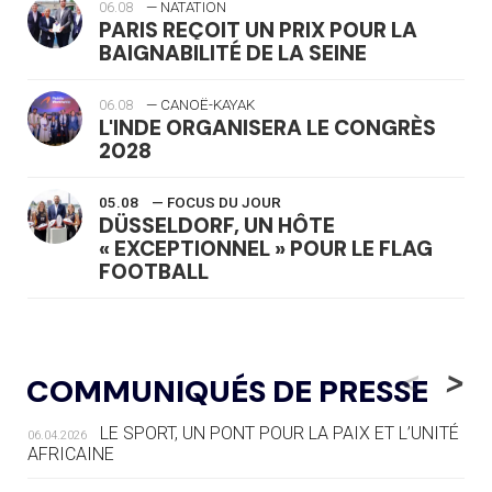
06.08
— NATATION
PARIS REÇOIT UN PRIX POUR LA
BAIGNABILITÉ DE LA SEINE
06.08
— CANOË-KAYAK
L'INDE ORGANISERA LE CONGRÈS
2028
05.08
— FOCUS DU JOUR
DÜSSELDORF, UN HÔTE
« EXCEPTIONNEL » POUR LE FLAG
FOOTBALL
05.08
— LUGE
LE RÊVE DE VOIR LA LUGE ALPINE
<
>
COMMUNIQUÉS DE PRESSE
AUX JO « N'EST PAS FINI »
LE SPORT, UN PONT POUR LA PAIX ET L’UNITÉ
06.04.2026
05.08
— TIR À L'ARC
AFRICAINE
DES MONDIAUX À BRISBANE SUR LA
ROUTE DES JO 2032