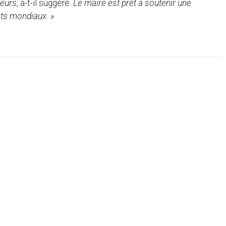
jeurs
, a-t-il suggéré.
Le maire est prêt à soutenir une
nts mondiaux. »