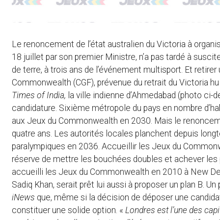
Le renoncement de l’état australien du Victoria à org
18 juillet par son premier Ministre, n’a pas tardé à susci
de terre, à trois ans de l’événement multisport. Et retir
Commonwealth (CGF), prévenue du retrait du Victoria hui
Times of India,
la ville indienne d’Ahmedabad (photo ci-d
candidature. Sixième métropole du pays en nombre d’habit
aux Jeux du Commonwealth en 2030. Mais le renoncement 
quatre ans. Les autorités locales planchent depuis lon
paralympiques en 2036. Accueillir les Jeux du Commonwea
réserve de mettre les bouchées doubles et achever les p
accueilli les Jeux du Commonwealth en 2010 à New Delhi.
Sadiq Khan, serait prêt lui aussi à proposer un plan B. Un
iNews
que, même si la décision de déposer une candida
constituer une solide option. «
Londres est l’une des cap