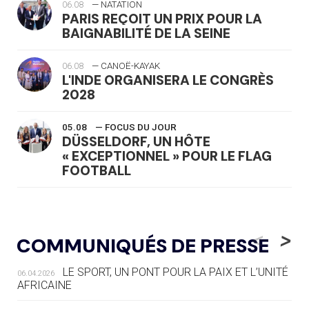
06.08
— NATATION
PARIS REÇOIT UN PRIX POUR LA
BAIGNABILITÉ DE LA SEINE
06.08
— CANOË-KAYAK
L'INDE ORGANISERA LE CONGRÈS
2028
05.08
— FOCUS DU JOUR
DÜSSELDORF, UN HÔTE
« EXCEPTIONNEL » POUR LE FLAG
FOOTBALL
05.08
— LUGE
LE RÊVE DE VOIR LA LUGE ALPINE
<
>
COMMUNIQUÉS DE PRESSE
AUX JO « N'EST PAS FINI »
LE SPORT, UN PONT POUR LA PAIX ET L’UNITÉ
06.04.2026
05.08
— TIR À L'ARC
AFRICAINE
DES MONDIAUX À BRISBANE SUR LA
ROUTE DES JO 2032