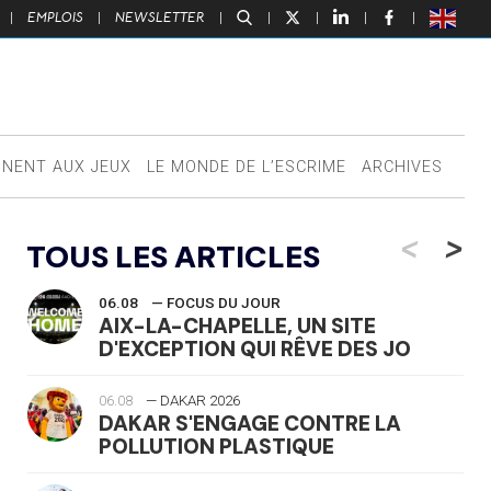
|
EMPLOIS
|
NEWSLETTER
|
|
|
|
|
NNENT AUX JEUX
LE MONDE DE L’ESCRIME
ARCHIVES
<
>
TOUS LES ARTICLES
06.08
— FOCUS DU JOUR
AIX-LA-CHAPELLE, UN SITE
D'EXCEPTION QUI RÊVE DES JO
06.08
— DAKAR 2026
DAKAR S'ENGAGE CONTRE LA
POLLUTION PLASTIQUE