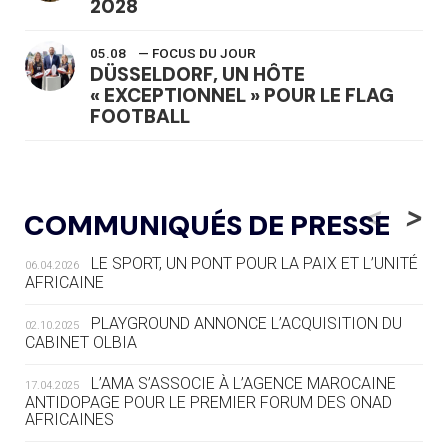
2028
05.08
— FOCUS DU JOUR
DÜSSELDORF, UN HÔTE
« EXCEPTIONNEL » POUR LE FLAG
FOOTBALL
05.08
— LUGE
LE RÊVE DE VOIR LA LUGE ALPINE
<
>
COMMUNIQUÉS DE PRESSE
AUX JO « N'EST PAS FINI »
LE SPORT, UN PONT POUR LA PAIX ET L’UNITÉ
06.04.2026
05.08
— TIR À L'ARC
AFRICAINE
DES MONDIAUX À BRISBANE SUR LA
ROUTE DES JO 2032
PLAYGROUND ANNONCE L’ACQUISITION DU
02.10.2025
CABINET OLBIA
05.08
— ALPES FRANÇAISES 2030
LE VILLAGE OLYMPIQUE DES ARAVIS
L’AMA S’ASSOCIE À L’AGENCE MAROCAINE
17.04.2025
SE DESSINE
ANTIDOPAGE POUR LE PREMIER FORUM DES ONAD
AFRICAINES