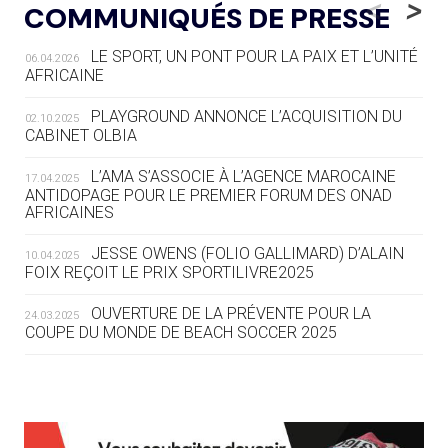
<
>
COMMUNIQUÉS DE PRESSE
AUX JO « N'EST PAS FINI »
LE SPORT, UN PONT POUR LA PAIX ET L’UNITÉ
06.04.2026
05.08
— TIR À L'ARC
AFRICAINE
DES MONDIAUX À BRISBANE SUR LA
ROUTE DES JO 2032
PLAYGROUND ANNONCE L’ACQUISITION DU
02.10.2025
CABINET OLBIA
05.08
— ALPES FRANÇAISES 2030
LE VILLAGE OLYMPIQUE DES ARAVIS
L’AMA S’ASSOCIE À L’AGENCE MAROCAINE
17.04.2025
SE DESSINE
ANTIDOPAGE POUR LE PREMIER FORUM DES ONAD
AFRICAINES
04.08
— FOCUS DU JOUR
JESSE OWENS (FOLIO GALLIMARD) D’ALAIN
10.04.2025
LE COJOP A TROUVÉ SON VILLAGE
FOIX REÇOIT LE PRIX SPORTILIVRE2025
OLYMPIQUE LYONNAIS
OUVERTURE DE LA PRÉVENTE POUR LA
24.03.2025
COUPE DU MONDE DE BEACH SOCCER 2025
04.08
— ALLEMAGNE
« L'ALLEMAGNE PEUT DÉMONTRER
COMMENT ORGANISER DES JO
RESPONSABLES »
L’AMA FÉLICITE RICHARD POUND ET VALÉRIE
24.03.2025
FOURNEYRON, RÉCOMPENSÉS DE L’ORDRE OLYMPIQUE