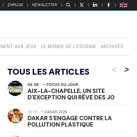
|
EMPLOIS
|
NEWSLETTER
|
|
|
|
|
NNENT AUX JEUX
LE MONDE DE L’ESCRIME
ARCHIVES
<
>
TOUS LES ARTICLES
06.08
— FOCUS DU JOUR
AIX-LA-CHAPELLE, UN SITE
D'EXCEPTION QUI RÊVE DES JO
06.08
— DAKAR 2026
DAKAR S'ENGAGE CONTRE LA
POLLUTION PLASTIQUE