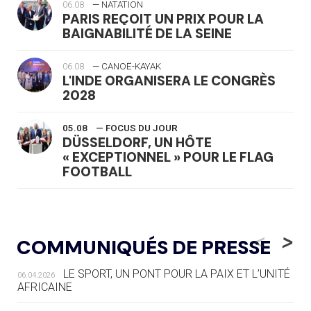
06.08
— NATATION
PARIS REÇOIT UN PRIX POUR LA
BAIGNABILITÉ DE LA SEINE
06.08
— CANOË-KAYAK
L'INDE ORGANISERA LE CONGRÈS
2028
05.08
— FOCUS DU JOUR
DÜSSELDORF, UN HÔTE
« EXCEPTIONNEL » POUR LE FLAG
FOOTBALL
05.08
— LUGE
LE RÊVE DE VOIR LA LUGE ALPINE
<
>
COMMUNIQUÉS DE PRESSE
AUX JO « N'EST PAS FINI »
LE SPORT, UN PONT POUR LA PAIX ET L’UNITÉ
06.04.2026
05.08
— TIR À L'ARC
AFRICAINE
DES MONDIAUX À BRISBANE SUR LA
ROUTE DES JO 2032