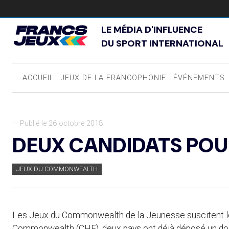
LE MÉDIA D'INFLUENCE
DU SPORT INTERNATIONAL
ACCUEIL
JEUX DE LA FRANCOPHONIE
ÉVÉNEMENTS
— Publié le 26 octobre 2018
DEUX CANDIDATS POU
JEUX DU COMMONWEALTH
Les Jeux du Commonwealth de la Jeunesse suscitent le
Commonwealth (CHF), deux pays ont déjà déposé un dossi