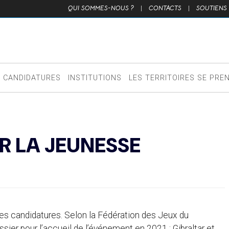
QUI SOMMES-NOUS ?
|
CONTACTS
|
SOUTIENS
CANDIDATURES
INSTITUTIONS
LES TERRITOIRES SE PRE
R LA JEUNESSE
s candidatures. Selon la Fédération des Jeux du
er pour l’accueil de l’événement en 2021 : Gibraltar et