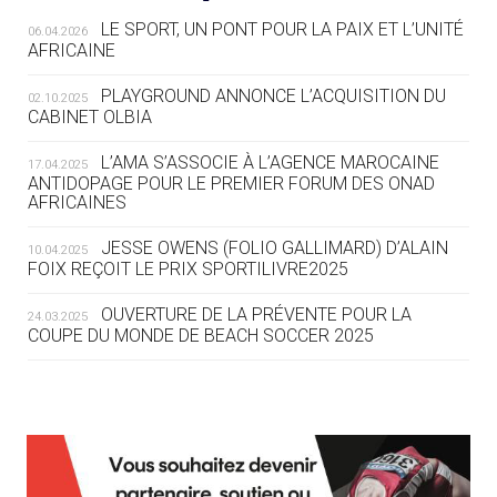
LE SPORT, UN PONT POUR LA PAIX ET L’UNITÉ
06.04.2026
05.08
— TIR À L'ARC
AFRICAINE
DES MONDIAUX À BRISBANE SUR LA
ROUTE DES JO 2032
PLAYGROUND ANNONCE L’ACQUISITION DU
02.10.2025
CABINET OLBIA
05.08
— ALPES FRANÇAISES 2030
LE VILLAGE OLYMPIQUE DES ARAVIS
L’AMA S’ASSOCIE À L’AGENCE MAROCAINE
17.04.2025
SE DESSINE
ANTIDOPAGE POUR LE PREMIER FORUM DES ONAD
AFRICAINES
04.08
— FOCUS DU JOUR
JESSE OWENS (FOLIO GALLIMARD) D’ALAIN
10.04.2025
LE COJOP A TROUVÉ SON VILLAGE
FOIX REÇOIT LE PRIX SPORTILIVRE2025
OLYMPIQUE LYONNAIS
OUVERTURE DE LA PRÉVENTE POUR LA
24.03.2025
COUPE DU MONDE DE BEACH SOCCER 2025
04.08
— ALLEMAGNE
« L'ALLEMAGNE PEUT DÉMONTRER
COMMENT ORGANISER DES JO
RESPONSABLES »
L’AMA FÉLICITE RICHARD POUND ET VALÉRIE
24.03.2025
FOURNEYRON, RÉCOMPENSÉS DE L’ORDRE OLYMPIQUE
L’AMA RECHERCHE DES HÔTES POUR LES
13.03.2025
04.08
— ESCRIME
RÉUNIONS DU CONSEIL DE FONDATION ET DU COMITÉ