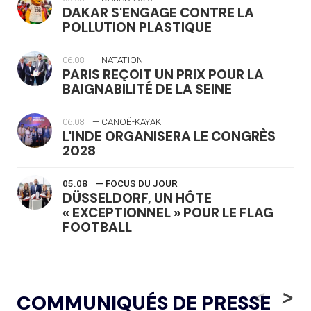
DAKAR S'ENGAGE CONTRE LA
POLLUTION PLASTIQUE
06.08
— NATATION
PARIS REÇOIT UN PRIX POUR LA
BAIGNABILITÉ DE LA SEINE
06.08
— CANOË-KAYAK
L'INDE ORGANISERA LE CONGRÈS
2028
05.08
— FOCUS DU JOUR
DÜSSELDORF, UN HÔTE
« EXCEPTIONNEL » POUR LE FLAG
FOOTBALL
05.08
— LUGE
LE RÊVE DE VOIR LA LUGE ALPINE
<
>
COMMUNIQUÉS DE PRESSE
AUX JO « N'EST PAS FINI »