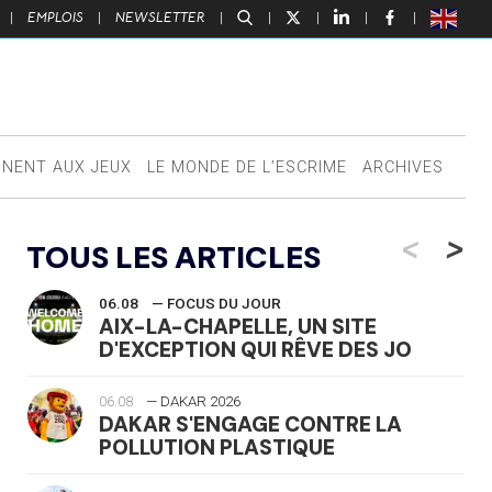
|
EMPLOIS
|
NEWSLETTER
|
|
|
|
|
NNENT AUX JEUX
LE MONDE DE L’ESCRIME
ARCHIVES
<
>
TOUS LES ARTICLES
06.08
— FOCUS DU JOUR
AIX-LA-CHAPELLE, UN SITE
D'EXCEPTION QUI RÊVE DES JO
06.08
— DAKAR 2026
DAKAR S'ENGAGE CONTRE LA
POLLUTION PLASTIQUE