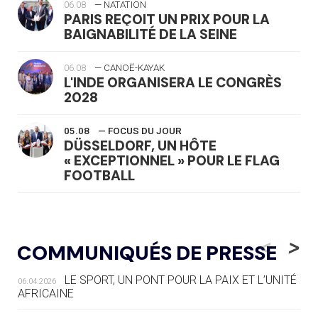
06.08
— NATATION
PARIS REÇOIT UN PRIX POUR LA
BAIGNABILITÉ DE LA SEINE
06.08
— CANOË-KAYAK
L'INDE ORGANISERA LE CONGRÈS
2028
05.08
— FOCUS DU JOUR
DÜSSELDORF, UN HÔTE
« EXCEPTIONNEL » POUR LE FLAG
FOOTBALL
05.08
— LUGE
LE RÊVE DE VOIR LA LUGE ALPINE
<
>
COMMUNIQUÉS DE PRESSE
AUX JO « N'EST PAS FINI »
LE SPORT, UN PONT POUR LA PAIX ET L’UNITÉ
06.04.2026
05.08
— TIR À L'ARC
AFRICAINE
DES MONDIAUX À BRISBANE SUR LA
ROUTE DES JO 2032