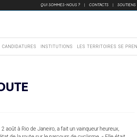
QUI SOMMES-NOUS ?
|
CONTACTS
|
SOUTIENS
CANDIDATURES
INSTITUTIONS
LES TERRITOIRES SE PRE
ROUTE
2 août à Rio de Janeiro, a fait un vainqueur heureux,
at de la route sur le parcours de cyclisme. « Elle était