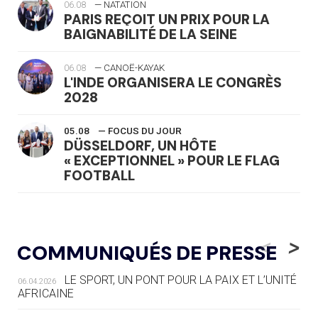
06.08
— NATATION
PARIS REÇOIT UN PRIX POUR LA
BAIGNABILITÉ DE LA SEINE
06.08
— CANOË-KAYAK
L'INDE ORGANISERA LE CONGRÈS
2028
05.08
— FOCUS DU JOUR
DÜSSELDORF, UN HÔTE
« EXCEPTIONNEL » POUR LE FLAG
FOOTBALL
05.08
— LUGE
LE RÊVE DE VOIR LA LUGE ALPINE
<
>
COMMUNIQUÉS DE PRESSE
AUX JO « N'EST PAS FINI »
LE SPORT, UN PONT POUR LA PAIX ET L’UNITÉ
06.04.2026
05.08
— TIR À L'ARC
AFRICAINE
DES MONDIAUX À BRISBANE SUR LA
ROUTE DES JO 2032