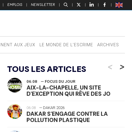
|
EMPLOIS
|
NEWSLETTER
|
|
|
|
|
NNENT AUX JEUX
LE MONDE DE L’ESCRIME
ARCHIVES
<
>
TOUS LES ARTICLES
06.08
— FOCUS DU JOUR
AIX-LA-CHAPELLE, UN SITE
D'EXCEPTION QUI RÊVE DES JO
06.08
— DAKAR 2026
DAKAR S'ENGAGE CONTRE LA
POLLUTION PLASTIQUE