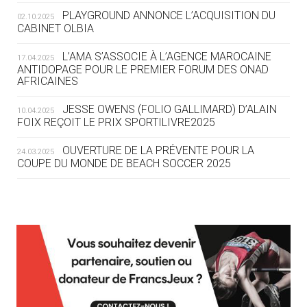
ROUTE DES JO 2032
PLAYGROUND ANNONCE L’ACQUISITION DU
02.10.2025
CABINET OLBIA
05.08
— ALPES FRANÇAISES 2030
LE VILLAGE OLYMPIQUE DES ARAVIS
L’AMA S’ASSOCIE À L’AGENCE MAROCAINE
17.04.2025
SE DESSINE
ANTIDOPAGE POUR LE PREMIER FORUM DES ONAD
AFRICAINES
04.08
— FOCUS DU JOUR
JESSE OWENS (FOLIO GALLIMARD) D’ALAIN
10.04.2025
LE COJOP A TROUVÉ SON VILLAGE
FOIX REÇOIT LE PRIX SPORTILIVRE2025
OLYMPIQUE LYONNAIS
OUVERTURE DE LA PRÉVENTE POUR LA
24.03.2025
COUPE DU MONDE DE BEACH SOCCER 2025
04.08
— ALLEMAGNE
« L'ALLEMAGNE PEUT DÉMONTRER
COMMENT ORGANISER DES JO
RESPONSABLES »
L’AMA FÉLICITE RICHARD POUND ET VALÉRIE
24.03.2025
FOURNEYRON, RÉCOMPENSÉS DE L’ORDRE OLYMPIQUE
L’AMA RECHERCHE DES HÔTES POUR LES
13.03.2025
04.08
— ESCRIME
RÉUNIONS DU CONSEIL DE FONDATION ET DU COMITÉ
LA FIE LANCE LES GRANDES
EXÉCUTIF
MANŒUVRES EN VUE DES JO
APPEL À CANDIDATURES DE L’AMA POUR LES
12.03.2025