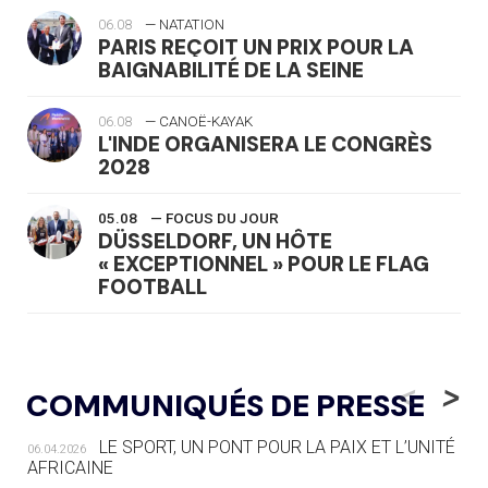
06.08
— NATATION
PARIS REÇOIT UN PRIX POUR LA
BAIGNABILITÉ DE LA SEINE
06.08
— CANOË-KAYAK
L'INDE ORGANISERA LE CONGRÈS
2028
05.08
— FOCUS DU JOUR
DÜSSELDORF, UN HÔTE
« EXCEPTIONNEL » POUR LE FLAG
FOOTBALL
05.08
— LUGE
LE RÊVE DE VOIR LA LUGE ALPINE
<
>
COMMUNIQUÉS DE PRESSE
AUX JO « N'EST PAS FINI »
LE SPORT, UN PONT POUR LA PAIX ET L’UNITÉ
06.04.2026
05.08
— TIR À L'ARC
AFRICAINE
DES MONDIAUX À BRISBANE SUR LA