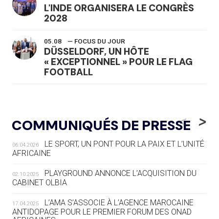
L'INDE ORGANISERA LE CONGRÈS
2028
05.08
— FOCUS DU JOUR
DÜSSELDORF, UN HÔTE
« EXCEPTIONNEL » POUR LE FLAG
FOOTBALL
05.08
— LUGE
LE RÊVE DE VOIR LA LUGE ALPINE
<
>
COMMUNIQUÉS DE PRESSE
AUX JO « N'EST PAS FINI »
LE SPORT, UN PONT POUR LA PAIX ET L’UNITÉ
06.04.2026
05.08
— TIR À L'ARC
AFRICAINE
DES MONDIAUX À BRISBANE SUR LA
ROUTE DES JO 2032
PLAYGROUND ANNONCE L’ACQUISITION DU
02.10.2025
CABINET OLBIA
05.08
— ALPES FRANÇAISES 2030
LE VILLAGE OLYMPIQUE DES ARAVIS
L’AMA S’ASSOCIE À L’AGENCE MAROCAINE
17.04.2025
SE DESSINE
ANTIDOPAGE POUR LE PREMIER FORUM DES ONAD