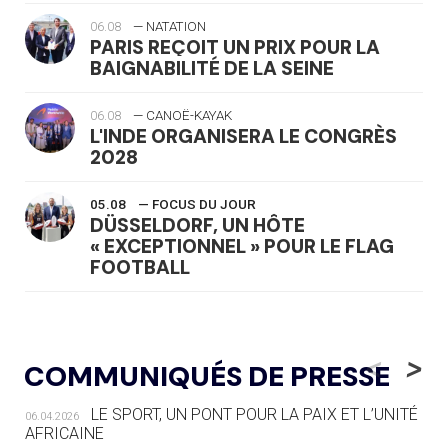
06.08
— NATATION
PARIS REÇOIT UN PRIX POUR LA
BAIGNABILITÉ DE LA SEINE
06.08
— CANOË-KAYAK
L'INDE ORGANISERA LE CONGRÈS
2028
05.08
— FOCUS DU JOUR
DÜSSELDORF, UN HÔTE
« EXCEPTIONNEL » POUR LE FLAG
FOOTBALL
05.08
— LUGE
LE RÊVE DE VOIR LA LUGE ALPINE
<
>
COMMUNIQUÉS DE PRESSE
AUX JO « N'EST PAS FINI »
LE SPORT, UN PONT POUR LA PAIX ET L’UNITÉ
06.04.2026
05.08
— TIR À L'ARC
AFRICAINE
DES MONDIAUX À BRISBANE SUR LA