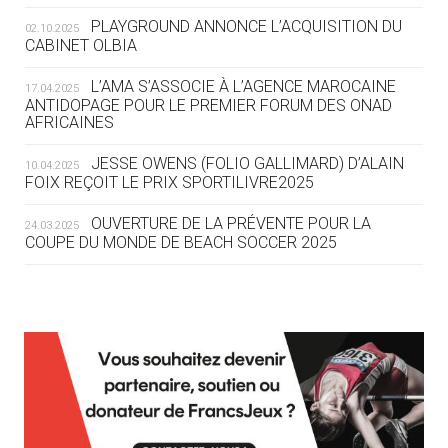
ROUTE DES JO 2032
PLAYGROUND ANNONCE L’ACQUISITION DU
02.10.2025
CABINET OLBIA
05.08
— ALPES FRANÇAISES 2030
LE VILLAGE OLYMPIQUE DES ARAVIS
L’AMA S’ASSOCIE À L’AGENCE MAROCAINE
17.04.2025
SE DESSINE
ANTIDOPAGE POUR LE PREMIER FORUM DES ONAD
AFRICAINES
04.08
— FOCUS DU JOUR
JESSE OWENS (FOLIO GALLIMARD) D’ALAIN
10.04.2025
LE COJOP A TROUVÉ SON VILLAGE
FOIX REÇOIT LE PRIX SPORTILIVRE2025
OLYMPIQUE LYONNAIS
OUVERTURE DE LA PRÉVENTE POUR LA
24.03.2025
COUPE DU MONDE DE BEACH SOCCER 2025
04.08
— ALLEMAGNE
« L'ALLEMAGNE PEUT DÉMONTRER
COMMENT ORGANISER DES JO
RESPONSABLES »
L’AMA FÉLICITE RICHARD POUND ET VALÉRIE
24.03.2025
FOURNEYRON, RÉCOMPENSÉS DE L’ORDRE OLYMPIQUE
L’AMA RECHERCHE DES HÔTES POUR LES
13.03.2025
04.08
— ESCRIME
RÉUNIONS DU CONSEIL DE FONDATION ET DU COMITÉ
LA FIE LANCE LES GRANDES
EXÉCUTIF
MANŒUVRES EN VUE DES JO
APPEL À CANDIDATURES DE L’AMA POUR LES
12.03.2025