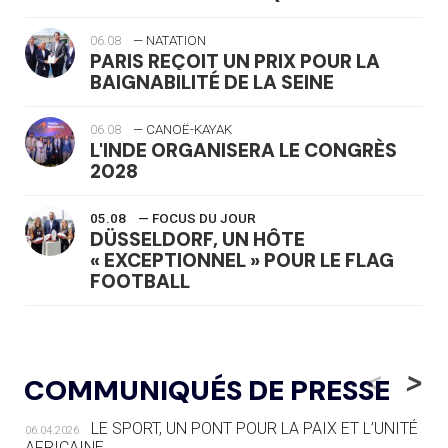
06.08
— NATATION
PARIS REÇOIT UN PRIX POUR LA
BAIGNABILITÉ DE LA SEINE
06.08
— CANOË-KAYAK
L'INDE ORGANISERA LE CONGRÈS
2028
05.08
— FOCUS DU JOUR
DÜSSELDORF, UN HÔTE
« EXCEPTIONNEL » POUR LE FLAG
FOOTBALL
05.08
— LUGE
LE RÊVE DE VOIR LA LUGE ALPINE
<
>
COMMUNIQUÉS DE PRESSE
AUX JO « N'EST PAS FINI »
LE SPORT, UN PONT POUR LA PAIX ET L’UNITÉ
06.04.2026
05.08
— TIR À L'ARC
AFRICAINE