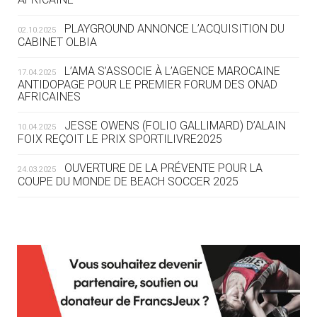
DES MONDIAUX À BRISBANE SUR LA
ROUTE DES JO 2032
PLAYGROUND ANNONCE L’ACQUISITION DU
02.10.2025
CABINET OLBIA
05.08
— ALPES FRANÇAISES 2030
LE VILLAGE OLYMPIQUE DES ARAVIS
L’AMA S’ASSOCIE À L’AGENCE MAROCAINE
17.04.2025
SE DESSINE
ANTIDOPAGE POUR LE PREMIER FORUM DES ONAD
AFRICAINES
04.08
— FOCUS DU JOUR
JESSE OWENS (FOLIO GALLIMARD) D’ALAIN
10.04.2025
LE COJOP A TROUVÉ SON VILLAGE
FOIX REÇOIT LE PRIX SPORTILIVRE2025
OLYMPIQUE LYONNAIS
OUVERTURE DE LA PRÉVENTE POUR LA
24.03.2025
COUPE DU MONDE DE BEACH SOCCER 2025
04.08
— ALLEMAGNE
« L'ALLEMAGNE PEUT DÉMONTRER
COMMENT ORGANISER DES JO
RESPONSABLES »
L’AMA FÉLICITE RICHARD POUND ET VALÉRIE
24.03.2025
FOURNEYRON, RÉCOMPENSÉS DE L’ORDRE OLYMPIQUE
L’AMA RECHERCHE DES HÔTES POUR LES
13.03.2025
04.08
— ESCRIME
RÉUNIONS DU CONSEIL DE FONDATION ET DU COMITÉ
LA FIE LANCE LES GRANDES
EXÉCUTIF
MANŒUVRES EN VUE DES JO