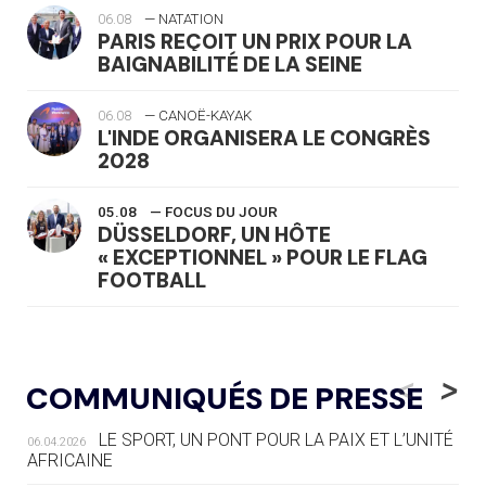
06.08
— NATATION
PARIS REÇOIT UN PRIX POUR LA
BAIGNABILITÉ DE LA SEINE
06.08
— CANOË-KAYAK
L'INDE ORGANISERA LE CONGRÈS
2028
05.08
— FOCUS DU JOUR
DÜSSELDORF, UN HÔTE
« EXCEPTIONNEL » POUR LE FLAG
FOOTBALL
05.08
— LUGE
LE RÊVE DE VOIR LA LUGE ALPINE
<
>
COMMUNIQUÉS DE PRESSE
AUX JO « N'EST PAS FINI »
LE SPORT, UN PONT POUR LA PAIX ET L’UNITÉ
06.04.2026
05.08
— TIR À L'ARC
AFRICAINE
DES MONDIAUX À BRISBANE SUR LA