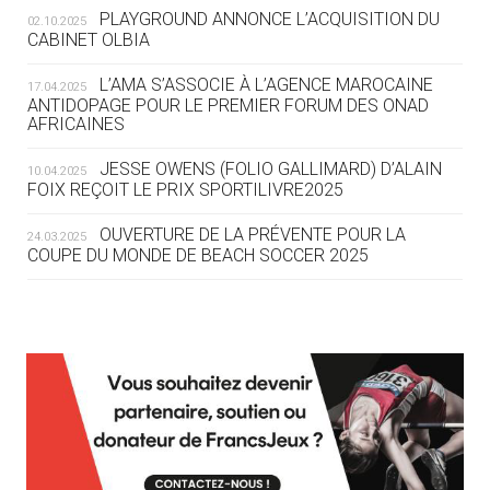
ROUTE DES JO 2032
PLAYGROUND ANNONCE L’ACQUISITION DU
02.10.2025
CABINET OLBIA
05.08
— ALPES FRANÇAISES 2030
LE VILLAGE OLYMPIQUE DES ARAVIS
L’AMA S’ASSOCIE À L’AGENCE MAROCAINE
17.04.2025
SE DESSINE
ANTIDOPAGE POUR LE PREMIER FORUM DES ONAD
AFRICAINES
04.08
— FOCUS DU JOUR
JESSE OWENS (FOLIO GALLIMARD) D’ALAIN
10.04.2025
LE COJOP A TROUVÉ SON VILLAGE
FOIX REÇOIT LE PRIX SPORTILIVRE2025
OLYMPIQUE LYONNAIS
OUVERTURE DE LA PRÉVENTE POUR LA
24.03.2025
COUPE DU MONDE DE BEACH SOCCER 2025
04.08
— ALLEMAGNE
« L'ALLEMAGNE PEUT DÉMONTRER
COMMENT ORGANISER DES JO
RESPONSABLES »
L’AMA FÉLICITE RICHARD POUND ET VALÉRIE
24.03.2025
FOURNEYRON, RÉCOMPENSÉS DE L’ORDRE OLYMPIQUE
L’AMA RECHERCHE DES HÔTES POUR LES
13.03.2025
04.08
— ESCRIME
RÉUNIONS DU CONSEIL DE FONDATION ET DU COMITÉ
LA FIE LANCE LES GRANDES
EXÉCUTIF
MANŒUVRES EN VUE DES JO
APPEL À CANDIDATURES DE L’AMA POUR LES
12.03.2025