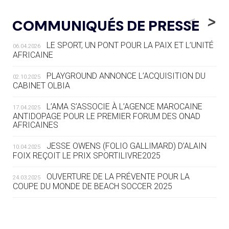
05.08
— LUGE
LE RÊVE DE VOIR LA LUGE ALPINE
<
>
COMMUNIQUÉS DE PRESSE
AUX JO « N'EST PAS FINI »
LE SPORT, UN PONT POUR LA PAIX ET L’UNITÉ
06.04.2026
05.08
— TIR À L'ARC
AFRICAINE
DES MONDIAUX À BRISBANE SUR LA
ROUTE DES JO 2032
PLAYGROUND ANNONCE L’ACQUISITION DU
02.10.2025
CABINET OLBIA
05.08
— ALPES FRANÇAISES 2030
LE VILLAGE OLYMPIQUE DES ARAVIS
L’AMA S’ASSOCIE À L’AGENCE MAROCAINE
17.04.2025
SE DESSINE
ANTIDOPAGE POUR LE PREMIER FORUM DES ONAD
AFRICAINES
04.08
— FOCUS DU JOUR
JESSE OWENS (FOLIO GALLIMARD) D’ALAIN
10.04.2025
LE COJOP A TROUVÉ SON VILLAGE
FOIX REÇOIT LE PRIX SPORTILIVRE2025
OLYMPIQUE LYONNAIS
OUVERTURE DE LA PRÉVENTE POUR LA
24.03.2025
COUPE DU MONDE DE BEACH SOCCER 2025
04.08
— ALLEMAGNE
« L'ALLEMAGNE PEUT DÉMONTRER
COMMENT ORGANISER DES JO
RESPONSABLES »
L’AMA FÉLICITE RICHARD POUND ET VALÉRIE
24.03.2025
FOURNEYRON, RÉCOMPENSÉS DE L’ORDRE OLYMPIQUE