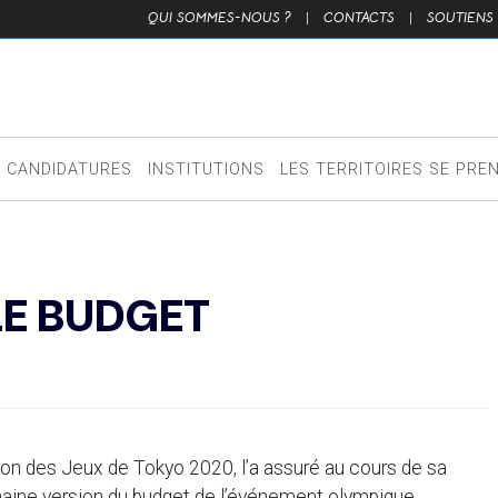
QUI SOMMES-NOUS ?
|
CONTACTS
|
SOUTIENS
CANDIDATURES
INSTITUTIONS
LES TERRITOIRES SE PRE
LE BUDGET
tion des Jeux de Tokyo 2020, l’a assuré au cours de sa
haine version du budget de l’événement olympique,