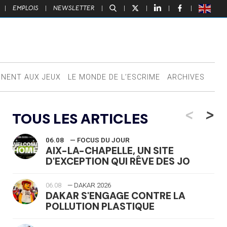
|
EMPLOIS
|
NEWSLETTER
|
|
|
|
|
NNENT AUX JEUX
LE MONDE DE L’ESCRIME
ARCHIVES
<
>
TOUS LES ARTICLES
06.08
— FOCUS DU JOUR
AIX-LA-CHAPELLE, UN SITE
D'EXCEPTION QUI RÊVE DES JO
06.08
— DAKAR 2026
DAKAR S'ENGAGE CONTRE LA
POLLUTION PLASTIQUE