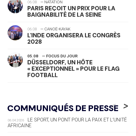
06.08
— NATATION
PARIS REÇOIT UN PRIX POUR LA
BAIGNABILITÉ DE LA SEINE
06.08
— CANOË-KAYAK
L'INDE ORGANISERA LE CONGRÈS
2028
05.08
— FOCUS DU JOUR
DÜSSELDORF, UN HÔTE
« EXCEPTIONNEL » POUR LE FLAG
FOOTBALL
05.08
— LUGE
LE RÊVE DE VOIR LA LUGE ALPINE
<
>
COMMUNIQUÉS DE PRESSE
AUX JO « N'EST PAS FINI »
LE SPORT, UN PONT POUR LA PAIX ET L’UNITÉ
06.04.2026
05.08
— TIR À L'ARC
AFRICAINE
DES MONDIAUX À BRISBANE SUR LA
ROUTE DES JO 2032