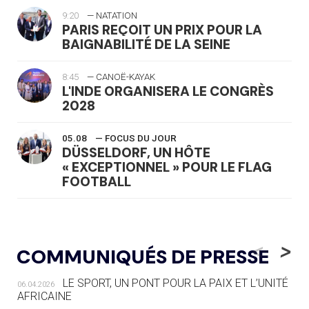
9:20
— NATATION
PARIS REÇOIT UN PRIX POUR LA
BAIGNABILITÉ DE LA SEINE
8:45
— CANOË-KAYAK
L'INDE ORGANISERA LE CONGRÈS
2028
05.08
— FOCUS DU JOUR
DÜSSELDORF, UN HÔTE
« EXCEPTIONNEL » POUR LE FLAG
FOOTBALL
05.08
— LUGE
LE RÊVE DE VOIR LA LUGE ALPINE
<
>
COMMUNIQUÉS DE PRESSE
AUX JO « N'EST PAS FINI »
LE SPORT, UN PONT POUR LA PAIX ET L’UNITÉ
06.04.2026
05.08
— TIR À L'ARC
AFRICAINE
DES MONDIAUX À BRISBANE SUR LA