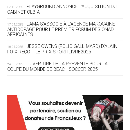
ROUTE DES JO 2032
PLAYGROUND ANNONCE L’ACQUISITION DU
02.10.2025
CABINET OLBIA
05.08
— ALPES FRANÇAISES 2030
LE VILLAGE OLYMPIQUE DES ARAVIS
L’AMA S’ASSOCIE À L’AGENCE MAROCAINE
17.04.2025
SE DESSINE
ANTIDOPAGE POUR LE PREMIER FORUM DES ONAD
AFRICAINES
04.08
— FOCUS DU JOUR
JESSE OWENS (FOLIO GALLIMARD) D’ALAIN
10.04.2025
LE COJOP A TROUVÉ SON VILLAGE
FOIX REÇOIT LE PRIX SPORTILIVRE2025
OLYMPIQUE LYONNAIS
OUVERTURE DE LA PRÉVENTE POUR LA
24.03.2025
COUPE DU MONDE DE BEACH SOCCER 2025
04.08
— ALLEMAGNE
« L'ALLEMAGNE PEUT DÉMONTRER
COMMENT ORGANISER DES JO
RESPONSABLES »
L’AMA FÉLICITE RICHARD POUND ET VALÉRIE
24.03.2025
FOURNEYRON, RÉCOMPENSÉS DE L’ORDRE OLYMPIQUE
L’AMA RECHERCHE DES HÔTES POUR LES
13.03.2025
04.08
— ESCRIME
RÉUNIONS DU CONSEIL DE FONDATION ET DU COMITÉ
LA FIE LANCE LES GRANDES
EXÉCUTIF
MANŒUVRES EN VUE DES JO
APPEL À CANDIDATURES DE L’AMA POUR LES
12.03.2025