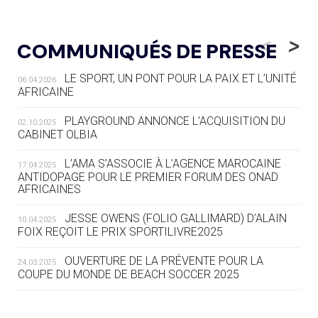
05.08
— ALPES FRANÇAISES 2030
LE VILLAGE OLYMPIQUE DES ARAVIS
<
>
COMMUNIQUÉS DE PRESSE
SE DESSINE
LE SPORT, UN PONT POUR LA PAIX ET L’UNITÉ
06.04.2026
04.08
— FOCUS DU JOUR
AFRICAINE
LE COJOP A TROUVÉ SON VILLAGE
OLYMPIQUE LYONNAIS
PLAYGROUND ANNONCE L’ACQUISITION DU
02.10.2025
CABINET OLBIA
04.08
— ALLEMAGNE
« L'ALLEMAGNE PEUT DÉMONTRER
L’AMA S’ASSOCIE À L’AGENCE MAROCAINE
17.04.2025
COMMENT ORGANISER DES JO
ANTIDOPAGE POUR LE PREMIER FORUM DES ONAD
AFRICAINES
RESPONSABLES »
JESSE OWENS (FOLIO GALLIMARD) D’ALAIN
10.04.2025
04.08
— ESCRIME
FOIX REÇOIT LE PRIX SPORTILIVRE2025
LA FIE LANCE LES GRANDES
MANŒUVRES EN VUE DES JO
OUVERTURE DE LA PRÉVENTE POUR LA
24.03.2025
COUPE DU MONDE DE BEACH SOCCER 2025
04.08
— DAKAR 2026
DES FRESQUES CÉLÈBRENT LES JOJ
L’AMA FÉLICITE RICHARD POUND ET VALÉRIE
24.03.2025