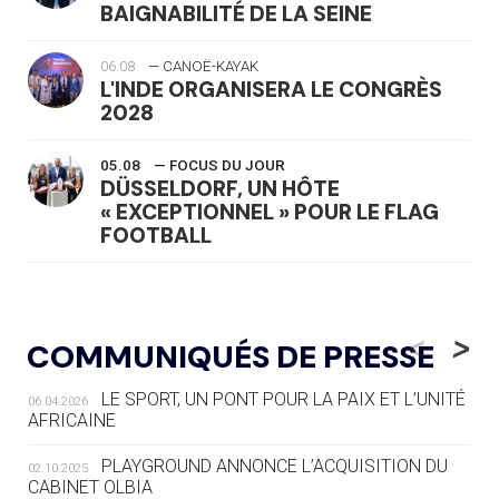
BAIGNABILITÉ DE LA SEINE
06.08
— CANOË-KAYAK
L'INDE ORGANISERA LE CONGRÈS
2028
05.08
— FOCUS DU JOUR
DÜSSELDORF, UN HÔTE
« EXCEPTIONNEL » POUR LE FLAG
FOOTBALL
05.08
— LUGE
LE RÊVE DE VOIR LA LUGE ALPINE
<
>
COMMUNIQUÉS DE PRESSE
AUX JO « N'EST PAS FINI »
LE SPORT, UN PONT POUR LA PAIX ET L’UNITÉ
06.04.2026
05.08
— TIR À L'ARC
AFRICAINE
DES MONDIAUX À BRISBANE SUR LA
ROUTE DES JO 2032
PLAYGROUND ANNONCE L’ACQUISITION DU
02.10.2025
CABINET OLBIA