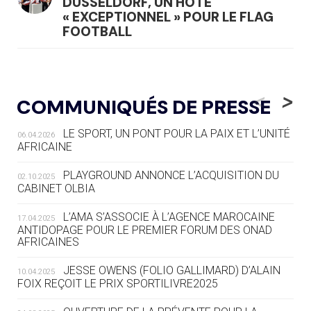
DÜSSELDORF, UN HÔTE
« EXCEPTIONNEL » POUR LE FLAG
FOOTBALL
05.08
— LUGE
LE RÊVE DE VOIR LA LUGE ALPINE
<
>
COMMUNIQUÉS DE PRESSE
AUX JO « N'EST PAS FINI »
LE SPORT, UN PONT POUR LA PAIX ET L’UNITÉ
06.04.2026
05.08
— TIR À L'ARC
AFRICAINE
DES MONDIAUX À BRISBANE SUR LA
ROUTE DES JO 2032
PLAYGROUND ANNONCE L’ACQUISITION DU
02.10.2025
CABINET OLBIA
05.08
— ALPES FRANÇAISES 2030
LE VILLAGE OLYMPIQUE DES ARAVIS
L’AMA S’ASSOCIE À L’AGENCE MAROCAINE
17.04.2025
SE DESSINE
ANTIDOPAGE POUR LE PREMIER FORUM DES ONAD
AFRICAINES
04.08
— FOCUS DU JOUR
JESSE OWENS (FOLIO GALLIMARD) D’ALAIN
10.04.2025
LE COJOP A TROUVÉ SON VILLAGE
FOIX REÇOIT LE PRIX SPORTILIVRE2025
OLYMPIQUE LYONNAIS