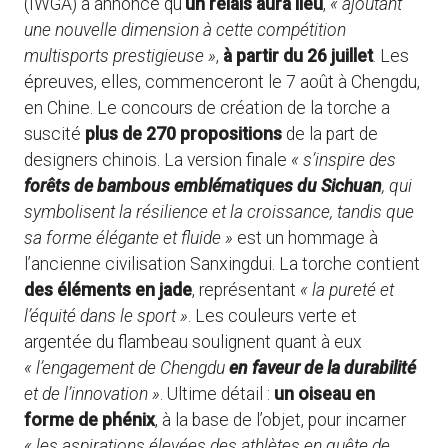
(IWGA) a annoncé qu’
un relais aura lieu
,
« ajoutant
une nouvelle dimension à cette compétition
multisports prestigieuse »
,
à partir du 26 juillet
. Les
épreuves, elles, commenceront le 7 août à Chengdu,
en Chine. Le concours de création de la torche a
suscité
plus de 270 propositions
de la part de
designers chinois. La version finale
« s’inspire des
forêts de bambous emblématiques du Sichuan
, qui
symbolisent la résilience et la croissance, tandis que
sa forme élégante et fluide »
est un hommage à
l’ancienne civilisation Sanxingdui. La torche contient
des éléments en jade
, représentant
« la pureté et
l’équité dans le sport »
. Les couleurs verte et
argentée du flambeau soulignent quant à eux
« l’engagement de Chengdu
en faveur de la durabilité
et de l’innovation »
. Ultime détail :
un oiseau en
forme de phénix
, à la base de l’objet, pour incarner
« les aspirations élevées des athlètes en quête de