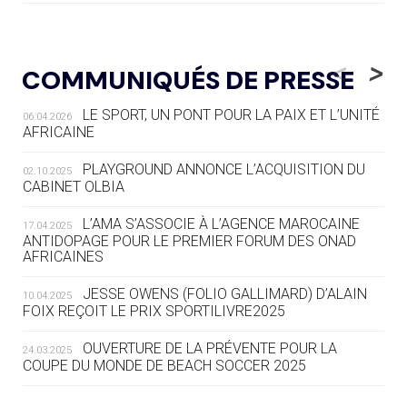
05.08
— LUGE
LE RÊVE DE VOIR LA LUGE ALPINE
<
>
COMMUNIQUÉS DE PRESSE
AUX JO « N'EST PAS FINI »
LE SPORT, UN PONT POUR LA PAIX ET L’UNITÉ
06.04.2026
05.08
— TIR À L'ARC
AFRICAINE
DES MONDIAUX À BRISBANE SUR LA
ROUTE DES JO 2032
PLAYGROUND ANNONCE L’ACQUISITION DU
02.10.2025
CABINET OLBIA
05.08
— ALPES FRANÇAISES 2030
LE VILLAGE OLYMPIQUE DES ARAVIS
L’AMA S’ASSOCIE À L’AGENCE MAROCAINE
17.04.2025
SE DESSINE
ANTIDOPAGE POUR LE PREMIER FORUM DES ONAD
AFRICAINES
04.08
— FOCUS DU JOUR
JESSE OWENS (FOLIO GALLIMARD) D’ALAIN
10.04.2025
LE COJOP A TROUVÉ SON VILLAGE
FOIX REÇOIT LE PRIX SPORTILIVRE2025
OLYMPIQUE LYONNAIS
OUVERTURE DE LA PRÉVENTE POUR LA
24.03.2025
COUPE DU MONDE DE BEACH SOCCER 2025
04.08
— ALLEMAGNE
« L'ALLEMAGNE PEUT DÉMONTRER
COMMENT ORGANISER DES JO