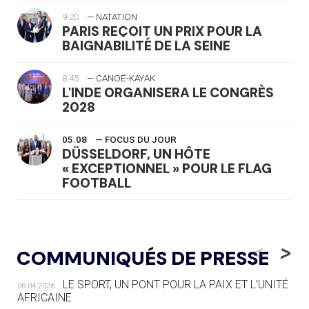
9:20
— NATATION
PARIS REÇOIT UN PRIX POUR LA
BAIGNABILITÉ DE LA SEINE
8:45
— CANOË-KAYAK
L'INDE ORGANISERA LE CONGRÈS
2028
05.08
— FOCUS DU JOUR
DÜSSELDORF, UN HÔTE
« EXCEPTIONNEL » POUR LE FLAG
FOOTBALL
05.08
— LUGE
LE RÊVE DE VOIR LA LUGE ALPINE
<
>
COMMUNIQUÉS DE PRESSE
AUX JO « N'EST PAS FINI »
LE SPORT, UN PONT POUR LA PAIX ET L’UNITÉ
06.04.2026
05.08
— TIR À L'ARC
AFRICAINE
DES MONDIAUX À BRISBANE SUR LA