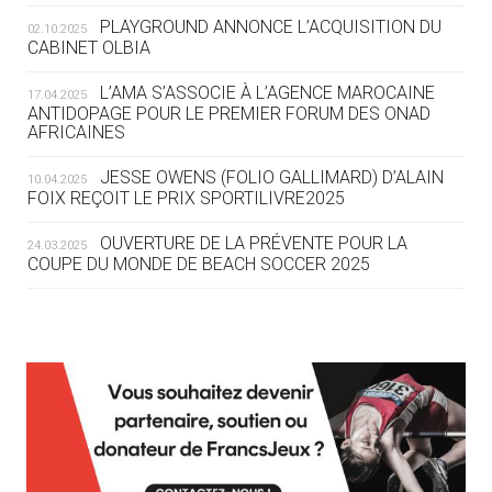
ROUTE DES JO 2032
PLAYGROUND ANNONCE L’ACQUISITION DU
02.10.2025
CABINET OLBIA
05.08
— ALPES FRANÇAISES 2030
LE VILLAGE OLYMPIQUE DES ARAVIS
L’AMA S’ASSOCIE À L’AGENCE MAROCAINE
17.04.2025
SE DESSINE
ANTIDOPAGE POUR LE PREMIER FORUM DES ONAD
AFRICAINES
04.08
— FOCUS DU JOUR
JESSE OWENS (FOLIO GALLIMARD) D’ALAIN
10.04.2025
LE COJOP A TROUVÉ SON VILLAGE
FOIX REÇOIT LE PRIX SPORTILIVRE2025
OLYMPIQUE LYONNAIS
OUVERTURE DE LA PRÉVENTE POUR LA
24.03.2025
COUPE DU MONDE DE BEACH SOCCER 2025
04.08
— ALLEMAGNE
« L'ALLEMAGNE PEUT DÉMONTRER
COMMENT ORGANISER DES JO
RESPONSABLES »
L’AMA FÉLICITE RICHARD POUND ET VALÉRIE
24.03.2025
FOURNEYRON, RÉCOMPENSÉS DE L’ORDRE OLYMPIQUE
L’AMA RECHERCHE DES HÔTES POUR LES
13.03.2025
04.08
— ESCRIME
RÉUNIONS DU CONSEIL DE FONDATION ET DU COMITÉ
LA FIE LANCE LES GRANDES
EXÉCUTIF
MANŒUVRES EN VUE DES JO
APPEL À CANDIDATURES DE L’AMA POUR LES
12.03.2025