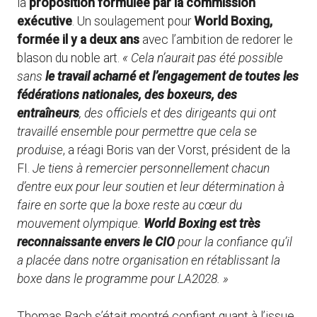
la
proposition formulée par la commission
exécutive
. Un soulagement pour
World Boxing,
formée il y a deux ans
avec l’ambition de redorer le
blason du noble art.
« Cela n’aurait pas été possible
sans
le travail acharné et l’engagement de toutes les
fédérations nationales, des boxeurs, des
entraîneurs
, des officiels et des dirigeants qui ont
travaillé ensemble pour permettre que cela se
produise
, a réagi Boris van der Vorst, président de la
FI.
Je tiens à remercier personnellement chacun
d’entre eux pour leur soutien et leur détermination à
faire en sorte que la boxe reste au cœur du
mouvement olympique.
World Boxing est très
reconnaissante envers le CIO
pour la confiance qu’il
a placée dans notre organisation en rétablissant la
boxe dans le programme pour LA2028. »
Thomas Bach s’était montré confiant quant à l’issue