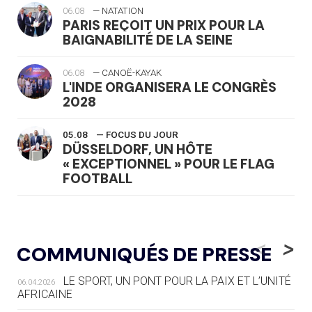
06.08
— NATATION
PARIS REÇOIT UN PRIX POUR LA
BAIGNABILITÉ DE LA SEINE
06.08
— CANOË-KAYAK
L'INDE ORGANISERA LE CONGRÈS
2028
05.08
— FOCUS DU JOUR
DÜSSELDORF, UN HÔTE
« EXCEPTIONNEL » POUR LE FLAG
FOOTBALL
05.08
— LUGE
LE RÊVE DE VOIR LA LUGE ALPINE
<
>
COMMUNIQUÉS DE PRESSE
AUX JO « N'EST PAS FINI »
LE SPORT, UN PONT POUR LA PAIX ET L’UNITÉ
06.04.2026
05.08
— TIR À L'ARC
AFRICAINE
DES MONDIAUX À BRISBANE SUR LA