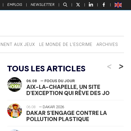
|
EMPLOIS
|
NEWSLETTER
|
|
|
|
|
NNENT AUX JEUX
LE MONDE DE L’ESCRIME
ARCHIVES
<
>
TOUS LES ARTICLES
06.08
— FOCUS DU JOUR
AIX-LA-CHAPELLE, UN SITE
D'EXCEPTION QUI RÊVE DES JO
06.08
— DAKAR 2026
DAKAR S'ENGAGE CONTRE LA
POLLUTION PLASTIQUE