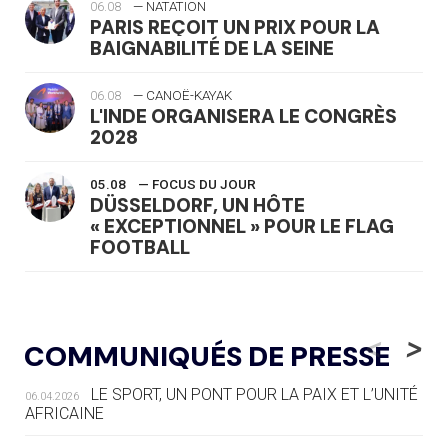
06.08
— NATATION
PARIS REÇOIT UN PRIX POUR LA
BAIGNABILITÉ DE LA SEINE
06.08
— CANOË-KAYAK
L'INDE ORGANISERA LE CONGRÈS
2028
05.08
— FOCUS DU JOUR
DÜSSELDORF, UN HÔTE
« EXCEPTIONNEL » POUR LE FLAG
FOOTBALL
05.08
— LUGE
LE RÊVE DE VOIR LA LUGE ALPINE
<
>
COMMUNIQUÉS DE PRESSE
AUX JO « N'EST PAS FINI »
LE SPORT, UN PONT POUR LA PAIX ET L’UNITÉ
06.04.2026
05.08
— TIR À L'ARC
AFRICAINE
DES MONDIAUX À BRISBANE SUR LA
ROUTE DES JO 2032