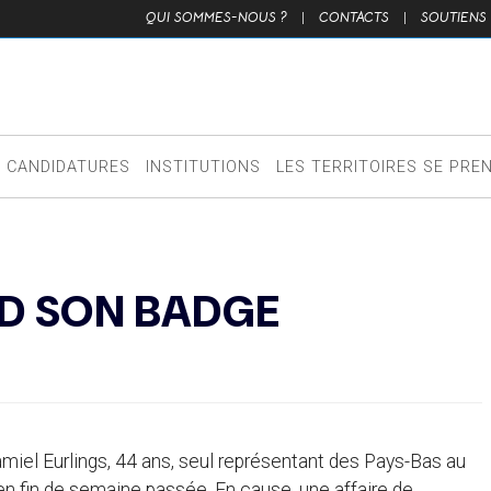
QUI SOMMES-NOUS ?
|
CONTACTS
|
SOUTIENS
CANDIDATURES
INSTITUTIONS
LES TERRITOIRES SE PRE
ND SON BADGE
el Eurlings, 44 ans, seul représentant des Pays-Bas au
en fin de semaine passée. En cause, une affaire de