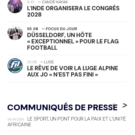
8:45
— CANOË-KAYAK
L'INDE ORGANISERA LE CONGRÈS
2028
05.08
— FOCUS DU JOUR
DÜSSELDORF, UN HÔTE
« EXCEPTIONNEL » POUR LE FLAG
FOOTBALL
05.08
— LUGE
LE RÊVE DE VOIR LA LUGE ALPINE
AUX JO « N'EST PAS FINI »
05.08
— TIR À L'ARC
DES MONDIAUX À BRISBANE SUR LA
<
>
COMMUNIQUÉS DE PRESSE
ROUTE DES JO 2032
LE SPORT, UN PONT POUR LA PAIX ET L’UNITÉ
06.04.2026
05.08
— ALPES FRANÇAISES 2030
AFRICAINE
LE VILLAGE OLYMPIQUE DES ARAVIS
SE DESSINE