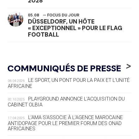
2028
05.08
— FOCUS DU JOUR
DÜSSELDORF, UN HÔTE
« EXCEPTIONNEL » POUR LE FLAG
FOOTBALL
05.08
— LUGE
LE RÊVE DE VOIR LA LUGE ALPINE
<
>
COMMUNIQUÉS DE PRESSE
AUX JO « N'EST PAS FINI »
LE SPORT, UN PONT POUR LA PAIX ET L’UNITÉ
06.04.2026
05.08
— TIR À L'ARC
AFRICAINE
DES MONDIAUX À BRISBANE SUR LA
ROUTE DES JO 2032
PLAYGROUND ANNONCE L’ACQUISITION DU
02.10.2025
CABINET OLBIA
05.08
— ALPES FRANÇAISES 2030
LE VILLAGE OLYMPIQUE DES ARAVIS
L’AMA S’ASSOCIE À L’AGENCE MAROCAINE
17.04.2025
SE DESSINE
ANTIDOPAGE POUR LE PREMIER FORUM DES ONAD
AFRICAINES
04.08
— FOCUS DU JOUR