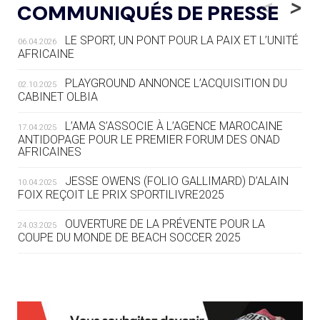
<
>
COMMUNIQUÉS DE PRESSE
AUX JO « N'EST PAS FINI »
LE SPORT, UN PONT POUR LA PAIX ET L’UNITÉ
06.04.2026
05.08
— TIR À L'ARC
AFRICAINE
DES MONDIAUX À BRISBANE SUR LA
ROUTE DES JO 2032
PLAYGROUND ANNONCE L’ACQUISITION DU
02.10.2025
CABINET OLBIA
05.08
— ALPES FRANÇAISES 2030
LE VILLAGE OLYMPIQUE DES ARAVIS
L’AMA S’ASSOCIE À L’AGENCE MAROCAINE
17.04.2025
SE DESSINE
ANTIDOPAGE POUR LE PREMIER FORUM DES ONAD
AFRICAINES
04.08
— FOCUS DU JOUR
JESSE OWENS (FOLIO GALLIMARD) D’ALAIN
10.04.2025
LE COJOP A TROUVÉ SON VILLAGE
FOIX REÇOIT LE PRIX SPORTILIVRE2025
OLYMPIQUE LYONNAIS
OUVERTURE DE LA PRÉVENTE POUR LA
24.03.2025
COUPE DU MONDE DE BEACH SOCCER 2025
04.08
— ALLEMAGNE
« L'ALLEMAGNE PEUT DÉMONTRER
COMMENT ORGANISER DES JO
RESPONSABLES »
L’AMA FÉLICITE RICHARD POUND ET VALÉRIE
24.03.2025
FOURNEYRON, RÉCOMPENSÉS DE L’ORDRE OLYMPIQUE