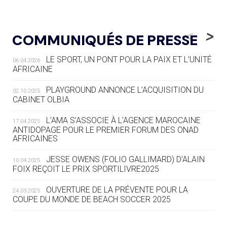
05.08
— LUGE
LE RÊVE DE VOIR LA LUGE ALPINE
<
>
COMMUNIQUÉS DE PRESSE
AUX JO « N'EST PAS FINI »
LE SPORT, UN PONT POUR LA PAIX ET L’UNITÉ
06.04.2026
05.08
— TIR À L'ARC
AFRICAINE
DES MONDIAUX À BRISBANE SUR LA
ROUTE DES JO 2032
PLAYGROUND ANNONCE L’ACQUISITION DU
02.10.2025
CABINET OLBIA
05.08
— ALPES FRANÇAISES 2030
LE VILLAGE OLYMPIQUE DES ARAVIS
L’AMA S’ASSOCIE À L’AGENCE MAROCAINE
17.04.2025
SE DESSINE
ANTIDOPAGE POUR LE PREMIER FORUM DES ONAD
AFRICAINES
04.08
— FOCUS DU JOUR
JESSE OWENS (FOLIO GALLIMARD) D’ALAIN
10.04.2025
LE COJOP A TROUVÉ SON VILLAGE
FOIX REÇOIT LE PRIX SPORTILIVRE2025
OLYMPIQUE LYONNAIS
OUVERTURE DE LA PRÉVENTE POUR LA
24.03.2025
COUPE DU MONDE DE BEACH SOCCER 2025
04.08
— ALLEMAGNE
« L'ALLEMAGNE PEUT DÉMONTRER
COMMENT ORGANISER DES JO