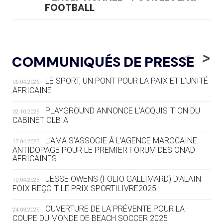
FOOTBALL
05.08
— LUGE
LE RÊVE DE VOIR LA LUGE ALPINE
<
>
COMMUNIQUÉS DE PRESSE
AUX JO « N'EST PAS FINI »
LE SPORT, UN PONT POUR LA PAIX ET L’UNITÉ
06.04.2026
05.08
— TIR À L'ARC
AFRICAINE
DES MONDIAUX À BRISBANE SUR LA
ROUTE DES JO 2032
PLAYGROUND ANNONCE L’ACQUISITION DU
02.10.2025
CABINET OLBIA
05.08
— ALPES FRANÇAISES 2030
LE VILLAGE OLYMPIQUE DES ARAVIS
L’AMA S’ASSOCIE À L’AGENCE MAROCAINE
17.04.2025
SE DESSINE
ANTIDOPAGE POUR LE PREMIER FORUM DES ONAD
AFRICAINES
04.08
— FOCUS DU JOUR
JESSE OWENS (FOLIO GALLIMARD) D’ALAIN
10.04.2025
LE COJOP A TROUVÉ SON VILLAGE
FOIX REÇOIT LE PRIX SPORTILIVRE2025
OLYMPIQUE LYONNAIS
OUVERTURE DE LA PRÉVENTE POUR LA
24.03.2025
COUPE DU MONDE DE BEACH SOCCER 2025
04.08
— ALLEMAGNE