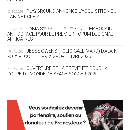
DES MONDIAUX À BRISBANE SUR LA
ROUTE DES JO 2032
PLAYGROUND ANNONCE L’ACQUISITION DU
02.10.2025
CABINET OLBIA
05.08
— ALPES FRANÇAISES 2030
LE VILLAGE OLYMPIQUE DES ARAVIS
L’AMA S’ASSOCIE À L’AGENCE MAROCAINE
17.04.2025
SE DESSINE
ANTIDOPAGE POUR LE PREMIER FORUM DES ONAD
AFRICAINES
04.08
— FOCUS DU JOUR
JESSE OWENS (FOLIO GALLIMARD) D’ALAIN
10.04.2025
LE COJOP A TROUVÉ SON VILLAGE
FOIX REÇOIT LE PRIX SPORTILIVRE2025
OLYMPIQUE LYONNAIS
OUVERTURE DE LA PRÉVENTE POUR LA
24.03.2025
COUPE DU MONDE DE BEACH SOCCER 2025
04.08
— ALLEMAGNE
« L'ALLEMAGNE PEUT DÉMONTRER
COMMENT ORGANISER DES JO
RESPONSABLES »
L’AMA FÉLICITE RICHARD POUND ET VALÉRIE
24.03.2025
FOURNEYRON, RÉCOMPENSÉS DE L’ORDRE OLYMPIQUE
L’AMA RECHERCHE DES HÔTES POUR LES
13.03.2025
04.08
— ESCRIME
RÉUNIONS DU CONSEIL DE FONDATION ET DU COMITÉ
LA FIE LANCE LES GRANDES
EXÉCUTIF
MANŒUVRES EN VUE DES JO