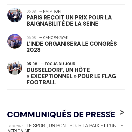
06.08
— NATATION
PARIS REÇOIT UN PRIX POUR LA
BAIGNABILITÉ DE LA SEINE
06.08
— CANOË-KAYAK
L'INDE ORGANISERA LE CONGRÈS
2028
05.08
— FOCUS DU JOUR
DÜSSELDORF, UN HÔTE
« EXCEPTIONNEL » POUR LE FLAG
FOOTBALL
05.08
— LUGE
LE RÊVE DE VOIR LA LUGE ALPINE
<
>
COMMUNIQUÉS DE PRESSE
AUX JO « N'EST PAS FINI »
LE SPORT, UN PONT POUR LA PAIX ET L’UNITÉ
06.04.2026
05.08
— TIR À L'ARC
AFRICAINE