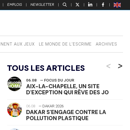
|
EMPLOIS
|
NEWSLETTER
|
|
|
|
|
NNENT AUX JEUX
LE MONDE DE L’ESCRIME
ARCHIVES
<
>
TOUS LES ARTICLES
06.08
— FOCUS DU JOUR
AIX-LA-CHAPELLE, UN SITE
D'EXCEPTION QUI RÊVE DES JO
06.08
— DAKAR 2026
DAKAR S'ENGAGE CONTRE LA
POLLUTION PLASTIQUE