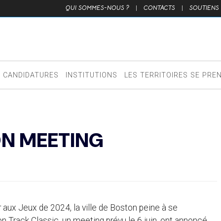
QUI SOMMES-NOUS ?
|
CONTACTS
|
SOUTIENS
CANDIDATURES
INSTITUTIONS
LES TERRITOIRES SE PRE
N MEETING
 aux Jeux de 2024, la ville de Boston peine à se
n Track Classic, un meeting prévu le 6 juin, ont annoncé