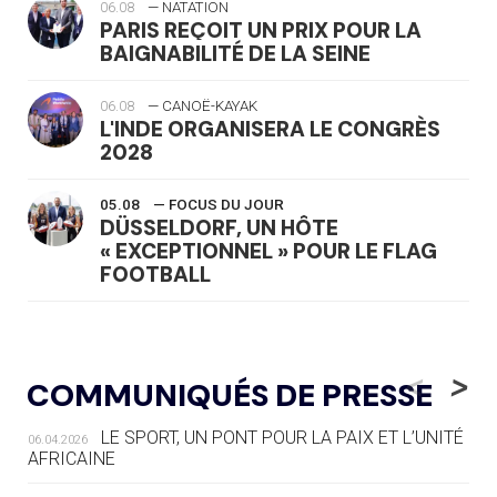
06.08
— NATATION
PARIS REÇOIT UN PRIX POUR LA
BAIGNABILITÉ DE LA SEINE
06.08
— CANOË-KAYAK
L'INDE ORGANISERA LE CONGRÈS
2028
05.08
— FOCUS DU JOUR
DÜSSELDORF, UN HÔTE
« EXCEPTIONNEL » POUR LE FLAG
FOOTBALL
05.08
— LUGE
LE RÊVE DE VOIR LA LUGE ALPINE
<
>
COMMUNIQUÉS DE PRESSE
AUX JO « N'EST PAS FINI »
LE SPORT, UN PONT POUR LA PAIX ET L’UNITÉ
06.04.2026
05.08
— TIR À L'ARC
AFRICAINE
DES MONDIAUX À BRISBANE SUR LA
ROUTE DES JO 2032