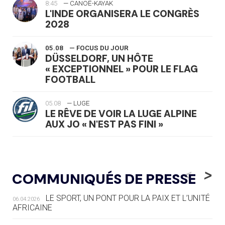
8:45
— CANOË-KAYAK
L'INDE ORGANISERA LE CONGRÈS
2028
05.08
— FOCUS DU JOUR
DÜSSELDORF, UN HÔTE
« EXCEPTIONNEL » POUR LE FLAG
FOOTBALL
05.08
— LUGE
LE RÊVE DE VOIR LA LUGE ALPINE
AUX JO « N'EST PAS FINI »
05.08
— TIR À L'ARC
DES MONDIAUX À BRISBANE SUR LA
<
>
COMMUNIQUÉS DE PRESSE
ROUTE DES JO 2032
LE SPORT, UN PONT POUR LA PAIX ET L’UNITÉ
06.04.2026
05.08
— ALPES FRANÇAISES 2030
AFRICAINE
LE VILLAGE OLYMPIQUE DES ARAVIS
SE DESSINE