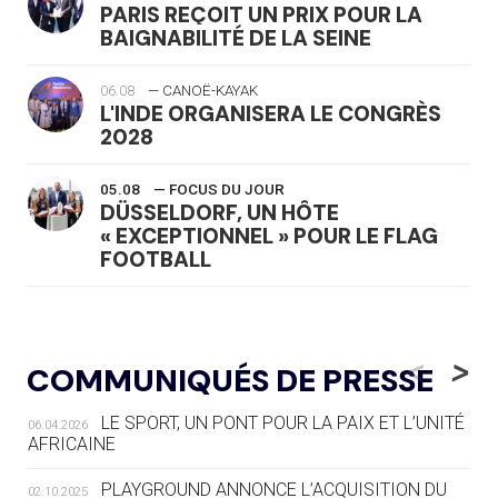
PARIS REÇOIT UN PRIX POUR LA
BAIGNABILITÉ DE LA SEINE
06.08
— CANOË-KAYAK
L'INDE ORGANISERA LE CONGRÈS
2028
05.08
— FOCUS DU JOUR
DÜSSELDORF, UN HÔTE
« EXCEPTIONNEL » POUR LE FLAG
FOOTBALL
05.08
— LUGE
LE RÊVE DE VOIR LA LUGE ALPINE
<
>
COMMUNIQUÉS DE PRESSE
AUX JO « N'EST PAS FINI »
LE SPORT, UN PONT POUR LA PAIX ET L’UNITÉ
06.04.2026
05.08
— TIR À L'ARC
AFRICAINE
DES MONDIAUX À BRISBANE SUR LA
ROUTE DES JO 2032
PLAYGROUND ANNONCE L’ACQUISITION DU
02.10.2025