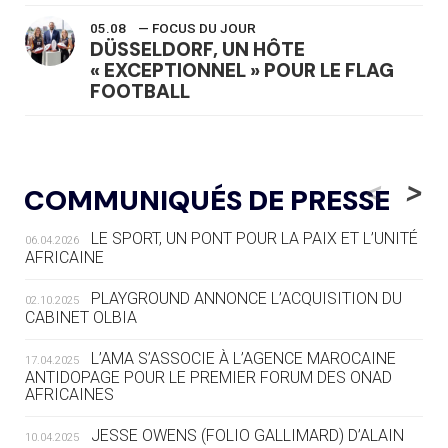
05.08
— FOCUS DU JOUR
DÜSSELDORF, UN HÔTE
« EXCEPTIONNEL » POUR LE FLAG
FOOTBALL
05.08
— LUGE
LE RÊVE DE VOIR LA LUGE ALPINE
<
>
COMMUNIQUÉS DE PRESSE
AUX JO « N'EST PAS FINI »
LE SPORT, UN PONT POUR LA PAIX ET L’UNITÉ
06.04.2026
05.08
— TIR À L'ARC
AFRICAINE
DES MONDIAUX À BRISBANE SUR LA
ROUTE DES JO 2032
PLAYGROUND ANNONCE L’ACQUISITION DU
02.10.2025
CABINET OLBIA
05.08
— ALPES FRANÇAISES 2030
LE VILLAGE OLYMPIQUE DES ARAVIS
L’AMA S’ASSOCIE À L’AGENCE MAROCAINE
17.04.2025
SE DESSINE
ANTIDOPAGE POUR LE PREMIER FORUM DES ONAD
AFRICAINES
04.08
— FOCUS DU JOUR
JESSE OWENS (FOLIO GALLIMARD) D’ALAIN
10.04.2025
LE COJOP A TROUVÉ SON VILLAGE