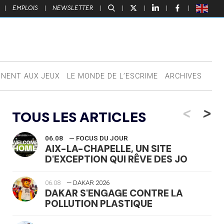
|
EMPLOIS
|
NEWSLETTER
|
|
|
|
|
NNENT AUX JEUX
LE MONDE DE L’ESCRIME
ARCHIVES
<
>
TOUS LES ARTICLES
06.08
— FOCUS DU JOUR
AIX-LA-CHAPELLE, UN SITE
D'EXCEPTION QUI RÊVE DES JO
06.08
— DAKAR 2026
DAKAR S'ENGAGE CONTRE LA
POLLUTION PLASTIQUE