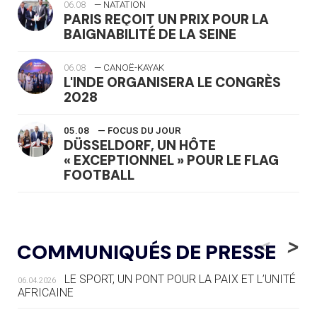
06.08
— NATATION
PARIS REÇOIT UN PRIX POUR LA
BAIGNABILITÉ DE LA SEINE
06.08
— CANOË-KAYAK
L'INDE ORGANISERA LE CONGRÈS
2028
05.08
— FOCUS DU JOUR
DÜSSELDORF, UN HÔTE
« EXCEPTIONNEL » POUR LE FLAG
FOOTBALL
05.08
— LUGE
LE RÊVE DE VOIR LA LUGE ALPINE
<
>
COMMUNIQUÉS DE PRESSE
AUX JO « N'EST PAS FINI »
LE SPORT, UN PONT POUR LA PAIX ET L’UNITÉ
06.04.2026
05.08
— TIR À L'ARC
AFRICAINE
DES MONDIAUX À BRISBANE SUR LA
ROUTE DES JO 2032