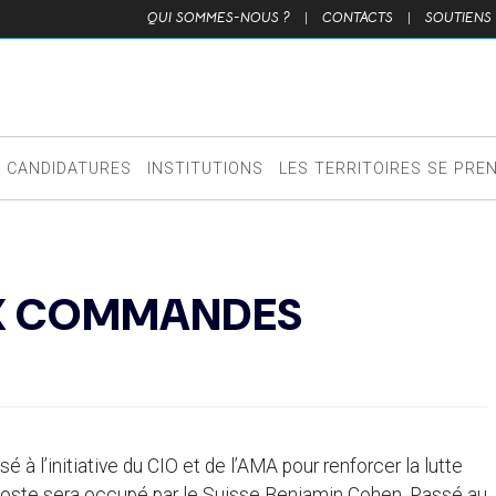
QUI SOMMES-NOUS ?
|
CONTACTS
|
SOUTIENS
CANDIDATURES
INSTITUTIONS
LES TERRITOIRES SE PRE
X COMMANDES
é à l’initiative du CIO et de l’AMA pour renforcer la lutte
e poste sera occupé par le Suisse Benjamin Cohen. Passé au