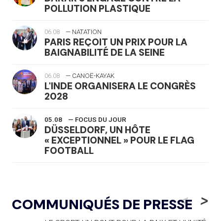
POLLUTION PLASTIQUE
06.08
— NATATION
PARIS REÇOIT UN PRIX POUR LA
BAIGNABILITÉ DE LA SEINE
06.08
— CANOË-KAYAK
L'INDE ORGANISERA LE CONGRÈS
2028
05.08
— FOCUS DU JOUR
DÜSSELDORF, UN HÔTE
« EXCEPTIONNEL » POUR LE FLAG
FOOTBALL
05.08
— LUGE
LE RÊVE DE VOIR LA LUGE ALPINE
<
>
COMMUNIQUÉS DE PRESSE
AUX JO « N'EST PAS FINI »