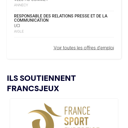
ENSEMBLE »
ANNECY
REMBOURSEMENT INTÉGRAL DES FAUTEUILS
02.08
— FOCUS DU JOUR
07.02.2025
RESPONSABLE DES RELATIONS PRESSE ET DE LA
ET SI LE FIASCO DU PROJET FFE
ROULANTS, UN HÉRITAGE CONCRET DE PARIS 2024
COMMUNICATION
COÛTAIT SA RÉÉLECTION À
UCI
L’AMA LANCE UNE DEMANDE DE
INFANTINO ?
04.02.2025
AIGLE
PROPOSITIONS POUR L’ORGANISATION DE
SYMPOSIUMS RÉGIONAUX EN 2026
02.08
— BOXE
Voir toutes les offres d'emploi
LES BOXEURS RUSSES AUTORISÉS À
REVENIR
L’AMA ANNONCE LES CANDIDATS ÉLUS AU
18.12.2024
GROUPE 2 DU CONSEIL DES SPORTIFS
02.08
— HOCKEY SUR GLACE
L’AMA FAIT LE POINT SUR LES AVANCÉES DE
L'IIHF OUVRE LA PORTE À UN
21.11.2024
ILS SOUTIENNENT
SON GROUPE DE TRAVAIL SUR LE DOPAGE NON
RETOUR DE LA RUSSIE EN 2027
INTENTIONNEL
FRANCSJEUX
02.08
— DAKAR 2026
L’AMA ANNONCE LES CANDIDATS À
13.11.2024
LES JOJ PENSENT À LA
L’ÉLECTION DU CONSEIL DES SPORTIFS
CYBERSÉCURITÉ
LE COMITÉ DE RÉVISION DE LA CONFORMITÉ
05.11.2024
DE L’AMA SE RÉUNIT POUR LA DERNIÈRE FOIS DE
L’ANNÉE
02.08
— ITALIE