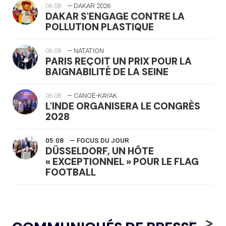
06.08
— DAKAR 2026
DAKAR S'ENGAGE CONTRE LA
POLLUTION PLASTIQUE
06.08
— NATATION
PARIS REÇOIT UN PRIX POUR LA
BAIGNABILITÉ DE LA SEINE
06.08
— CANOË-KAYAK
L'INDE ORGANISERA LE CONGRÈS
2028
05.08
— FOCUS DU JOUR
DÜSSELDORF, UN HÔTE
« EXCEPTIONNEL » POUR LE FLAG
FOOTBALL
05.08
— LUGE
LE RÊVE DE VOIR LA LUGE ALPINE
<
>