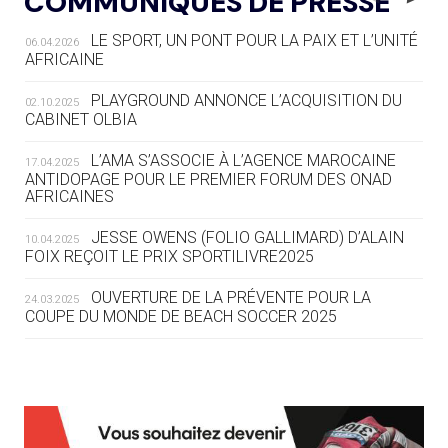
COMMUNIQUÉS DE PRESSE
AUX JO « N'EST PAS FINI »
LE SPORT, UN PONT POUR LA PAIX ET L’UNITÉ
06.04.2026
05.08
— TIR À L'ARC
AFRICAINE
DES MONDIAUX À BRISBANE SUR LA
ROUTE DES JO 2032
PLAYGROUND ANNONCE L’ACQUISITION DU
02.10.2025
CABINET OLBIA
05.08
— ALPES FRANÇAISES 2030
LE VILLAGE OLYMPIQUE DES ARAVIS
L’AMA S’ASSOCIE À L’AGENCE MAROCAINE
17.04.2025
SE DESSINE
ANTIDOPAGE POUR LE PREMIER FORUM DES ONAD
AFRICAINES
04.08
— FOCUS DU JOUR
JESSE OWENS (FOLIO GALLIMARD) D’ALAIN
10.04.2025
LE COJOP A TROUVÉ SON VILLAGE
FOIX REÇOIT LE PRIX SPORTILIVRE2025
OLYMPIQUE LYONNAIS
OUVERTURE DE LA PRÉVENTE POUR LA
24.03.2025
COUPE DU MONDE DE BEACH SOCCER 2025
04.08
— ALLEMAGNE
« L'ALLEMAGNE PEUT DÉMONTRER
COMMENT ORGANISER DES JO
RESPONSABLES »
L’AMA FÉLICITE RICHARD POUND ET VALÉRIE
24.03.2025
FOURNEYRON, RÉCOMPENSÉS DE L’ORDRE OLYMPIQUE
L’AMA RECHERCHE DES HÔTES POUR LES
13.03.2025
04.08
— ESCRIME