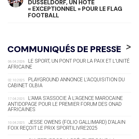
DÜSSELDORF, UN HÔTE
« EXCEPTIONNEL » POUR LE FLAG
FOOTBALL
05.08
— LUGE
LE RÊVE DE VOIR LA LUGE ALPINE
<
>
COMMUNIQUÉS DE PRESSE
AUX JO « N'EST PAS FINI »
LE SPORT, UN PONT POUR LA PAIX ET L’UNITÉ
06.04.2026
05.08
— TIR À L'ARC
AFRICAINE
DES MONDIAUX À BRISBANE SUR LA
ROUTE DES JO 2032
PLAYGROUND ANNONCE L’ACQUISITION DU
02.10.2025
CABINET OLBIA
05.08
— ALPES FRANÇAISES 2030
LE VILLAGE OLYMPIQUE DES ARAVIS
L’AMA S’ASSOCIE À L’AGENCE MAROCAINE
17.04.2025
SE DESSINE
ANTIDOPAGE POUR LE PREMIER FORUM DES ONAD
AFRICAINES
04.08
— FOCUS DU JOUR
JESSE OWENS (FOLIO GALLIMARD) D’ALAIN
10.04.2025
LE COJOP A TROUVÉ SON VILLAGE
FOIX REÇOIT LE PRIX SPORTILIVRE2025
OLYMPIQUE LYONNAIS