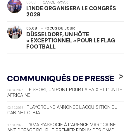
06.08
— CANOË-KAYAK
L'INDE ORGANISERA LE CONGRÈS
2028
05.08
— FOCUS DU JOUR
DÜSSELDORF, UN HÔTE
« EXCEPTIONNEL » POUR LE FLAG
FOOTBALL
05.08
— LUGE
LE RÊVE DE VOIR LA LUGE ALPINE
<
>
COMMUNIQUÉS DE PRESSE
AUX JO « N'EST PAS FINI »
LE SPORT, UN PONT POUR LA PAIX ET L’UNITÉ
06.04.2026
05.08
— TIR À L'ARC
AFRICAINE
DES MONDIAUX À BRISBANE SUR LA
ROUTE DES JO 2032
PLAYGROUND ANNONCE L’ACQUISITION DU
02.10.2025
CABINET OLBIA
05.08
— ALPES FRANÇAISES 2030
LE VILLAGE OLYMPIQUE DES ARAVIS
L’AMA S’ASSOCIE À L’AGENCE MAROCAINE
17.04.2025
SE DESSINE
ANTIDOPAGE POUR LE PREMIER FORUM DES ONAD