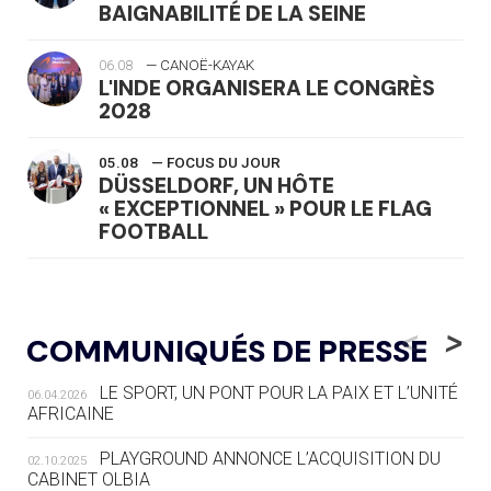
BAIGNABILITÉ DE LA SEINE
06.08
— CANOË-KAYAK
L'INDE ORGANISERA LE CONGRÈS
2028
05.08
— FOCUS DU JOUR
DÜSSELDORF, UN HÔTE
« EXCEPTIONNEL » POUR LE FLAG
FOOTBALL
05.08
— LUGE
LE RÊVE DE VOIR LA LUGE ALPINE
<
>
COMMUNIQUÉS DE PRESSE
AUX JO « N'EST PAS FINI »
LE SPORT, UN PONT POUR LA PAIX ET L’UNITÉ
06.04.2026
05.08
— TIR À L'ARC
AFRICAINE
DES MONDIAUX À BRISBANE SUR LA
ROUTE DES JO 2032
PLAYGROUND ANNONCE L’ACQUISITION DU
02.10.2025
CABINET OLBIA