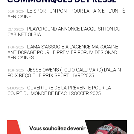
LE SPORT, UN PONT POUR LA PAIX ET L’UNITÉ
06.04.2026
05.08
— TIR À L'ARC
AFRICAINE
DES MONDIAUX À BRISBANE SUR LA
ROUTE DES JO 2032
PLAYGROUND ANNONCE L’ACQUISITION DU
02.10.2025
CABINET OLBIA
05.08
— ALPES FRANÇAISES 2030
LE VILLAGE OLYMPIQUE DES ARAVIS
L’AMA S’ASSOCIE À L’AGENCE MAROCAINE
17.04.2025
SE DESSINE
ANTIDOPAGE POUR LE PREMIER FORUM DES ONAD
AFRICAINES
04.08
— FOCUS DU JOUR
JESSE OWENS (FOLIO GALLIMARD) D’ALAIN
10.04.2025
LE COJOP A TROUVÉ SON VILLAGE
FOIX REÇOIT LE PRIX SPORTILIVRE2025
OLYMPIQUE LYONNAIS
OUVERTURE DE LA PRÉVENTE POUR LA
24.03.2025
COUPE DU MONDE DE BEACH SOCCER 2025
04.08
— ALLEMAGNE
« L'ALLEMAGNE PEUT DÉMONTRER
COMMENT ORGANISER DES JO
RESPONSABLES »
L’AMA FÉLICITE RICHARD POUND ET VALÉRIE
24.03.2025
FOURNEYRON, RÉCOMPENSÉS DE L’ORDRE OLYMPIQUE
L’AMA RECHERCHE DES HÔTES POUR LES
13.03.2025
04.08
— ESCRIME