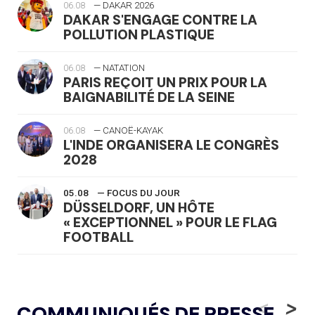
06.08
— DAKAR 2026
DAKAR S'ENGAGE CONTRE LA
POLLUTION PLASTIQUE
06.08
— NATATION
PARIS REÇOIT UN PRIX POUR LA
BAIGNABILITÉ DE LA SEINE
06.08
— CANOË-KAYAK
L'INDE ORGANISERA LE CONGRÈS
2028
05.08
— FOCUS DU JOUR
DÜSSELDORF, UN HÔTE
« EXCEPTIONNEL » POUR LE FLAG
FOOTBALL
05.08
— LUGE
LE RÊVE DE VOIR LA LUGE ALPINE
<
>
COMMUNIQUÉS DE PRESSE
AUX JO « N'EST PAS FINI »